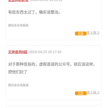
有些东西太过了，确实该整治。
跟帖来自电脑端
顶:
0
踩:
0
回复
天驰兽用B超
2018-04-23 10:17:42
对于那种低俗的，虚假造谣的公众号，就应该这样，
把他们封了
跟帖来自电脑端
顶:
0
踩:
0
回复