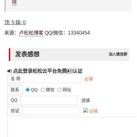
除
顶:
5
踩:
0
来源：
卢松松博客
QQ/微信：13340454
发表感想
加入微信群
点此登录松松云平台免费
认证
名 称
必填
联系
QQ
微信
网址
QQ
选填
验证
必填