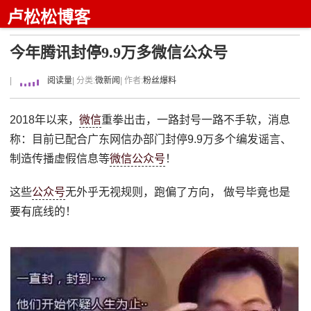
卢松松博客
今年腾讯封停9.9万多微信公众号
|
阅读量
| 分类:
微新闻
| 作者:
粉丝爆料
2018年以来，
微信
重拳出击，一路封号一路不手软，消息
称：目前已配合广东网信办部门封停9.9万多个编发谣言、
制造传播虚假信息等
微信公众号
！
这些
公众号
无外乎无视规则，跑偏了方向， 做号毕竟也是
要有底线的！