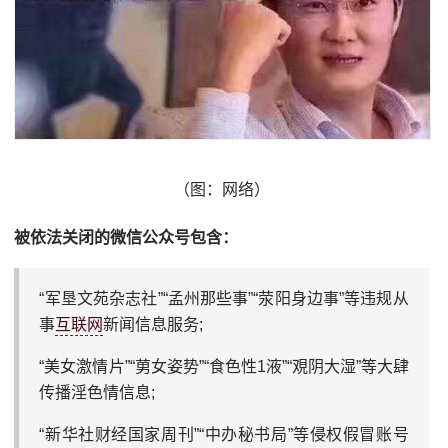
（图：网络）
被依法关闭的微信公众号包含：
“军垦文苑杂志社”“孟州那些事”“荥阳身边事”等违规从
事
互联网
新闻信息服务;
“美女激情片”“莮女姿势”“食色性1液”“覌阴大湿”等大肆
传播淫色情信息;
“新华社财经国家周刊”“中办秘书局”等侵权假冒账号