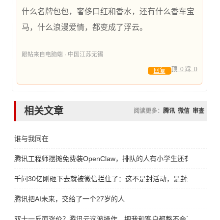
什么名牌包包，奢侈口红和香水，还有什么香车宝
马，什么浪漫爱情，都变成了浮云。
跟帖来自电脑端 · 中国江苏无锡
顶:
0
踩:
0
回复
相关文章
阅读更多：
腾讯
微信
审查
谁与我同在
腾讯工程师摆摊免费装OpenClaw，排队的人有小学生还有大妈
千问30亿刚砸下去就被微信拦住了：这不是封活动，是封未来
腾讯把AI未来，交给了一个27岁的人
双十一反而涨价？腾讯云这波操作，把我和客户都整不会了