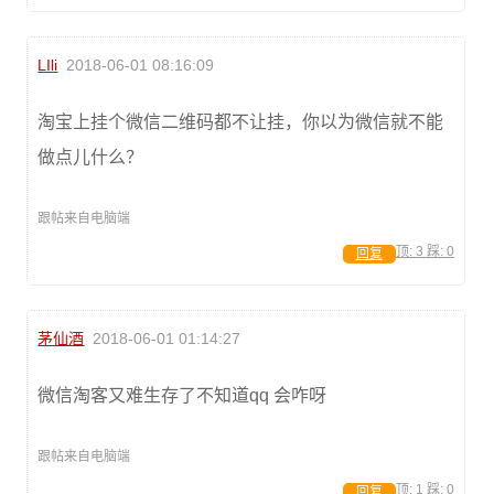
LIli
2018-06-01 08:16:09
淘宝上挂个微信二维码都不让挂，你以为微信就不能
做点儿什么？
跟帖来自电脑端
顶:
3
踩:
0
回复
茅仙酒
2018-06-01 01:14:27
微信淘客又难生存了不知道qq 会咋呀
跟帖来自电脑端
顶:
1
踩:
0
回复