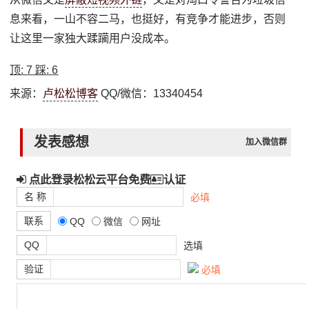
息来看，一山不容二马，也挺好，有竞争才能进步，否则
让这里一家独大蹂躏用户没成本。
顶:
7
踩:
6
来源：
卢松松博客
QQ/微信：13340454
发表感想
加入微信群
点此登录松松云平台免费
认证
名 称
必填
联系
QQ
微信
网址
QQ
选填
验证
必填