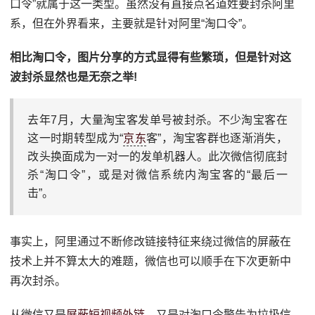
口令”就属于这一类型。虽然没有直接点名道姓要封杀阿里
系，但在外界看来，主要就是针对阿里“淘口令”。
相比淘口令，图片分享的方式显得有些繁琐，但是针对这
波封杀显然也是无奈之举!
去年7月，大量淘宝客发单号被封杀。不少淘宝客在
这一时期转型成为“
京东
客”，淘宝客群也逐渐消失，
改头换面成为一对一的发单机器人。此次微信彻底封
杀“淘口令”，或是对微信系统内淘宝客的“最后一
击”。
事实上，阿里通过不断修改链接特征来绕过微信的屏蔽在
技术上并不算太大的难题，微信也可以顺手在下次更新中
再次封杀。
从微信又是
屏蔽短视频外链
，又是对淘口令警告为垃圾信