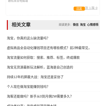
跟帖来自电脑端
顶:
1
踩:
0
回复
相关文章
阅读更多：
微信
淘宝
心情感悟
淘宝，你真的这么缺流量吗？
虚拟商品全自动化赚钱项目还有哪些模式？前2种最常见，第3种很
淘宝流量如何获取：搜索、推荐、标签，终成爆款
淘宝无货源最新玩法解析，蓝海是自己创造的
持续12年的屏蔽大战：淘宝还是妥协了
个人现在做淘宝能赚到钱吗？
淘客还能做吗？新手从0到月佣2W需要多久？
成功者分享：淘宝虚拟项目赚大钱