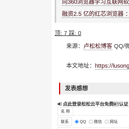
向360浏览器学习互联网
融资2.5 亿的红芯浏览器 ：竟
顶:
7
踩:
0
来源：
卢松松博客
QQ/微
本文地址：
https://luso
发表感想
点此登录松松云平台免费
认证
名 称
联系
QQ
微信
网址