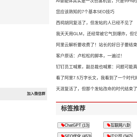
AI智能体其实是一次创富机会，只是99%
错过了
您应该熟知的7个基本SEO技巧
西祠胡同复活了，但发帖的人已经不见了
我天天用GLM，还经常被它气到爆炸，但它
16万亿
阿里云解析要收费了！站长的好日子要结
客户原话：卢松松的脚本，一遍过！
钉钉员工喊累，副总裁也喊累：问题可能
了
看了阿里7.5万字长文，我看到了一个时代
天涯复活了，但那个发帖改命的时代结束
加入微信群
标签推荐
ChatGPT (13)
互联网八卦
SEO优化 (453)
IT公司 (347)