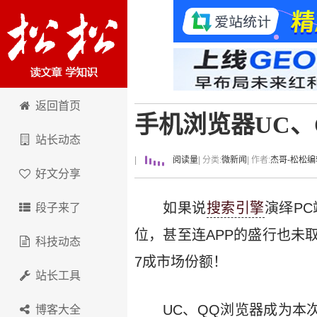
卢松松博客
返回首页
手机浏览器UC、
站长动态
|
阅读量
| 分类:
微新闻
| 作者:
杰哥-松松编
好文分享
如果说
搜索引擎
演绎P
段子来了
位，甚至连APP的盛行也未
科技动态
7成市场份额！
站长工具
UC、QQ浏览器成为本次
博客大全