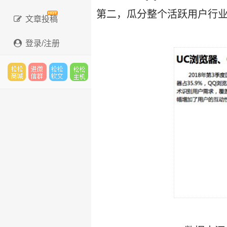
第二，瓜分整个活跃用户行业
文章投稿
登录/注册
松松
进微
松松
松松
云市
信群
软文
云主
场
机