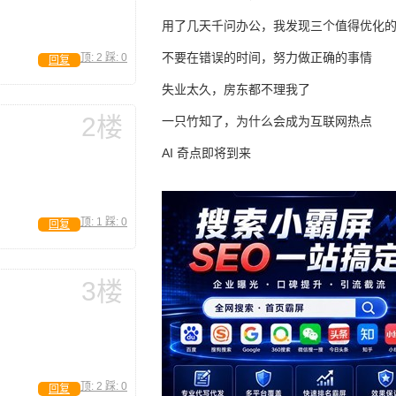
用了几天千问办公，我发现三个值得优化
不要在错误的时间，努力做正确的事情
顶:
2
踩:
0
回复
失业太久，房东都不理我了
2楼
一只竹知了，为什么会成为互联网热点
AI 奇点即将到来
顶:
1
踩:
0
回复
3楼
顶:
2
踩:
0
回复