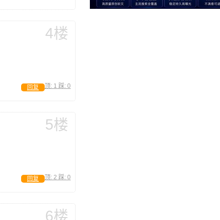
4楼
顶:
1
踩:
0
回复
5楼
顶:
2
踩:
0
回复
6楼