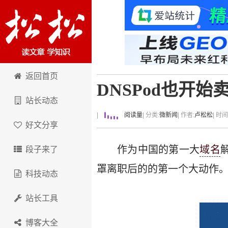
卢松松博客
返回首页
DNSPod也开始
站长动态
|
阅读量
| 分类:
微新闻
| 作者:
卢松松
| 时
好文分享
作为中国的第一大
域名
段子来了
罩离职后的的第一个大动作
科技动态
站长工具
博客大全