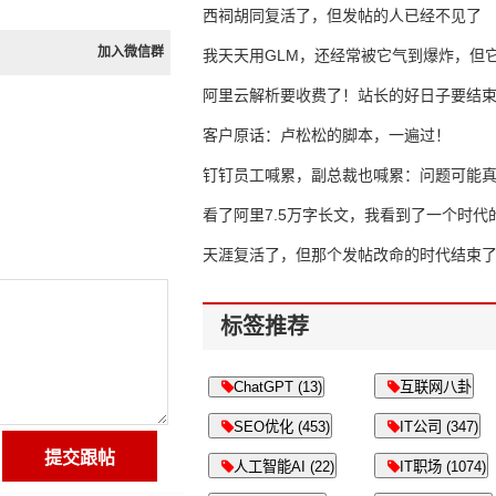
西祠胡同复活了，但发帖的人已经不见了
加入微信群
我天天用GLM，还经常被它气到爆炸，但它
16万亿
阿里云解析要收费了！站长的好日子要结
客户原话：卢松松的脚本，一遍过！
钉钉员工喊累，副总裁也喊累：问题可能
了
看了阿里7.5万字长文，我看到了一个时代
天涯复活了，但那个发帖改命的时代结束
标签推荐
ChatGPT (13)
互联网八卦
SEO优化 (453)
IT公司 (347)
人工智能AI (22)
IT职场 (1074)