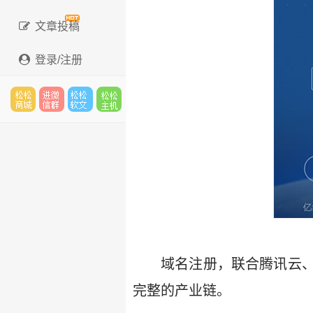
文章投稿
登录/注册
松松
进微
松松
松松
云市
信群
软文
云主
场
机
域名注册，联合腾讯云
完整的产业链。