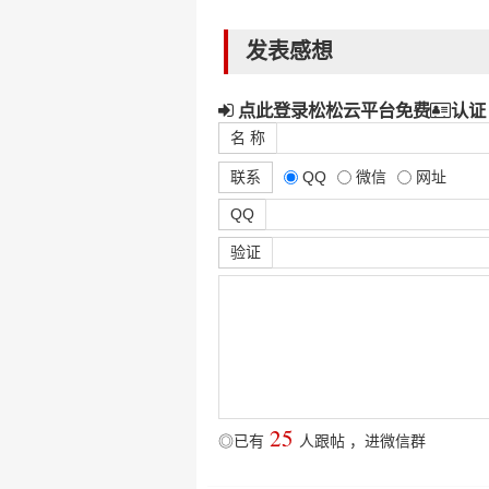
发表感想
点此登录松松云平台免费
认证
名 称
联系
QQ
微信
网址
QQ
验证
25
◎已有
人跟帖
，
进微信群