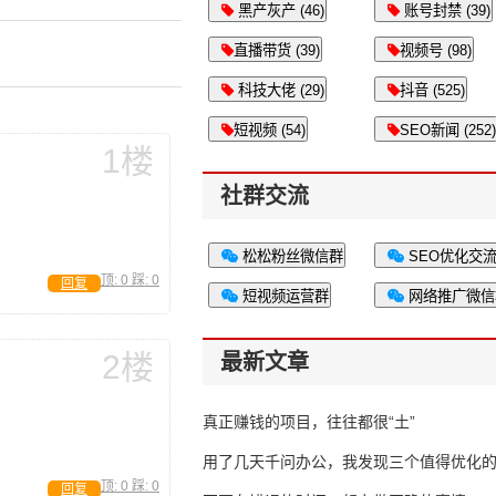
黑产灰产 (46)
账号封禁 (39)
直播带货 (39)
视频号 (98)
科技大佬 (29)
抖音 (525)
短视频 (54)
SEO新闻 (252)
1楼
社群交流
松松粉丝微信群
SEO优化交
顶:
0
踩:
0
回复
短视频运营群
网络推广微信
2楼
最新文章
真正赚钱的项目，往往都很“土”
用了几天千问办公，我发现三个值得优化
顶:
0
踩:
0
回复