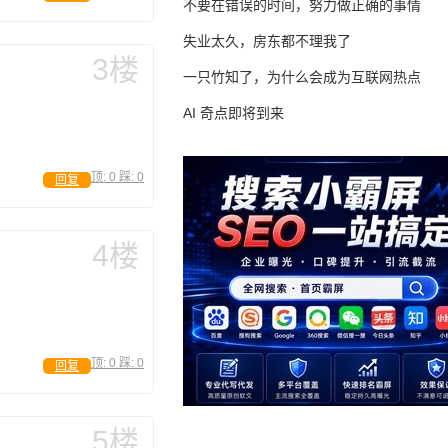
不要在错误的时间，努力做正确的事情
失业太久，房东都不理我了
3楼
一只竹知了，为什么会成为互联网热点
AI 奇点即将到来
顶:
0
踩:
0
回复
4楼
顶:
0
踩:
0
回复
5楼