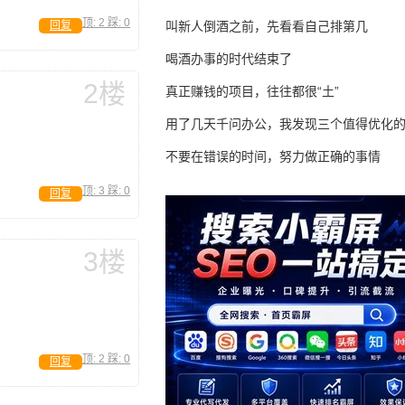
顶:
2
踩:
0
叫新人倒酒之前，先看看自己排第几
回复
喝酒办事的时代结束了
2楼
真正赚钱的项目，往往都很“土”
用了几天千问办公，我发现三个值得优化
不要在错误的时间，努力做正确的事情
顶:
3
踩:
0
回复
3楼
顶:
2
踩:
0
回复