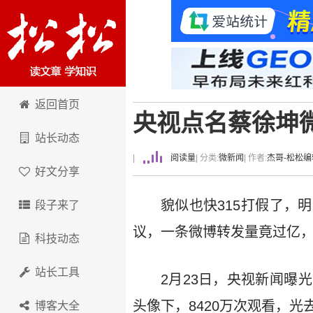
卢松松博客
返回首页
央视点名蔡徐坤
站长动态
|
阅读量
| 分类:
微新闻
| 作者:
杰哥-松松编
好文分享
貌似也快315打假了，
段子来了
议，一条微博转发量竟过亿，
科技动态
站长工具
2月23日，央视新闻曝
头像下，8420万次观看，光
博客大全