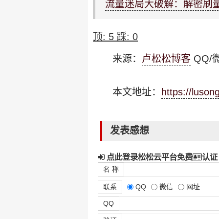
流量迷局大破解：解密刷
顶:
5
踩:
0
来源：
卢松松博客
QQ/微
本文地址：
https://luso
发表感想
点此登录松松云平台免费
认证
名 称
联系
QQ
微信
网址
QQ