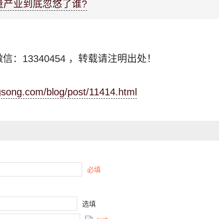
量产业到底忽悠了谁?
信：13340454
，转载请注明出处！
ngsong.com/blog/post/11414.html
必填
选填