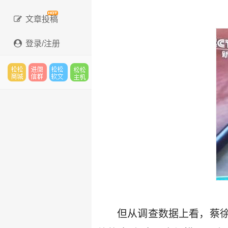
文章投稿
登录/注册
松松
进微
松松
松松
云市
信群
软文
云主
场
机
但从调查数据上看，蔡徐