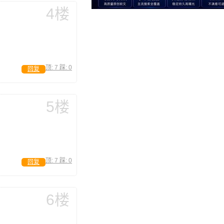
4楼
顶:
7
踩:
0
回复
5楼
顶:
7
踩:
0
回复
6楼