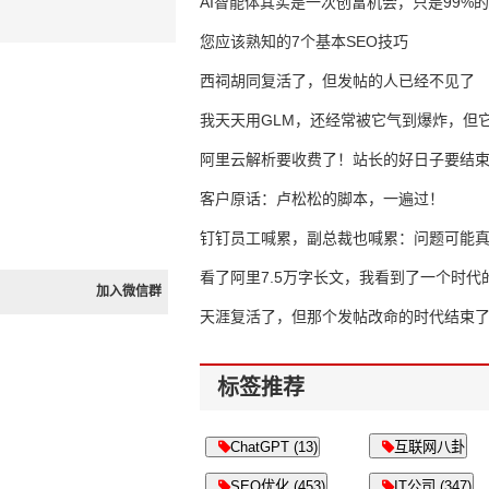
AI智能体其实是一次创富机会，只是99%
错过了
您应该熟知的7个基本SEO技巧
西祠胡同复活了，但发帖的人已经不见了
我天天用GLM，还经常被它气到爆炸，但它
16万亿
阿里云解析要收费了！站长的好日子要结
客户原话：卢松松的脚本，一遍过！
钉钉员工喊累，副总裁也喊累：问题可能
了
看了阿里7.5万字长文，我看到了一个时代
加入微信群
天涯复活了，但那个发帖改命的时代结束
标签推荐
ChatGPT (13)
互联网八卦
SEO优化 (453)
IT公司 (347)