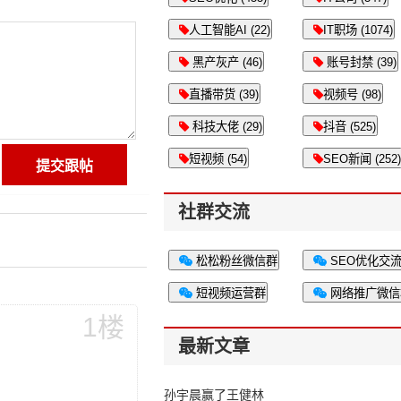
人工智能AI (22)
IT职场 (1074)
黑产灰产 (46)
账号封禁 (39)
直播带货 (39)
视频号 (98)
科技大佬 (29)
抖音 (525)
短视频 (54)
SEO新闻 (252)
社群交流
松松粉丝微信群
SEO优化交
短视频运营群
网络推广微信
1楼
最新文章
孙宇晨赢了王健林