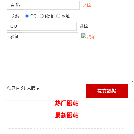
名 称
必填
联系
QQ
微信
网址
QQ
选填
验证
必填
51
◎已有
人跟帖
热门跟帖
最新跟帖