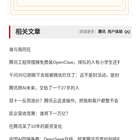
相关文章
阅读更多：
腾讯
用户体验
QQ
谁与我同在
腾讯工程师摆摊免费装OpenClaw，排队的人有小学生还有大妈
千问30亿刚砸下去就被微信拦住了：这不是封活动，是封未来
腾讯把AI未来，交给了一个27岁的人
双十一反而涨价？腾讯云这波操作，把我和客户都整不会了
民企营收竞赛：谁将下一万亿？
在腾讯呆了10年的薪资变化 ​​​
中国AI四强争霸：DeepSeek升级，阿里腾讯百度如何接招？