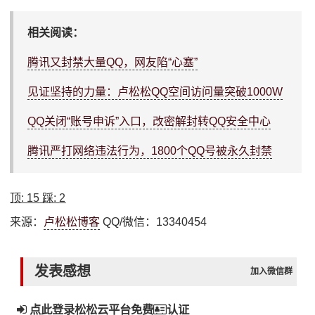
相关阅读：
腾讯又封禁大量QQ，网友陷“心塞”
见证坚持的力量：卢松松QQ空间访问量突破1000W
QQ关闭“账号申诉”入口，改密解封转QQ安全中心
腾讯严打网络违法行为，1800个QQ号被永久封禁
顶:
15
踩:
2
来源：
卢松松博客
QQ/微信：13340454
发表感想
加入微信群
点此登录松松云平台免费
认证