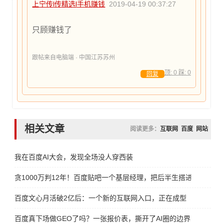
上宁传l传精选l手机赚钱
2019-04-19 00:37:27
只顾赚钱了
跟帖来自电脑端 · 中国江苏苏州
顶:
0
踩:
0
回复
相关文章
阅读更多：
互联网
百度
网站
我在百度AI大会，发现全场没人穿西装
贪1000万判12年！百度贴吧一个基层经理，把后半生搭进去了
百度文心月活破2亿后：一个新的互联网入口，正在成型
百度真下场做GEO了吗？一张报价表，撕开了AI圈的边界