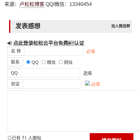
来源：
卢松松博客
QQ/微信：13340454
发表感想
加入微信群
点此登录松松云平台免费
认证
名 称
必填
联系
QQ
微信
网址
QQ
选填
验证
必填
51
◎已有
人跟帖