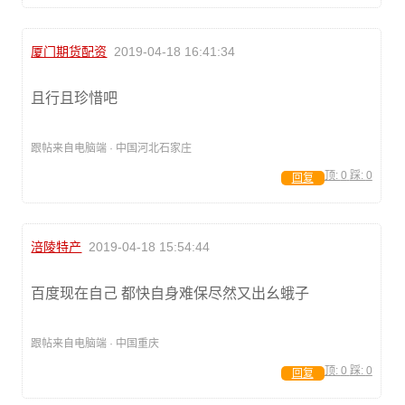
厦门期货配资
2019-04-18 16:41:34
且行且珍惜吧
跟帖来自电脑端 · 中国河北石家庄
顶:
0
踩:
0
回复
涪陵特产
2019-04-18 15:54:44
百度现在自己 都快自身难保尽然又出幺蛾子
跟帖来自电脑端 · 中国重庆
顶:
0
踩:
0
回复