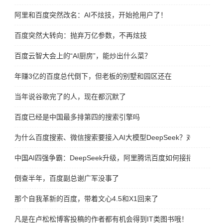
阿里和百度突然改名：AI不炫技，开始抢用户了！
百度突然大转向：抛弃万亿参数，不再炫技
百度云智大会上的“AI厨房”，能炒出什么菜？
年赚3亿的百度总代倒下，但老板的别墅和园区还在
当年说谷歌完了的人，现在都沉默了
百度已经是中国最多排第四的搜索引擎吗
为什么百度搜索、微信搜索要接入AI大模型DeepSeek？对谁更有好
中国AI四强争霸：DeepSeek升级，阿里腾讯百度如何接招？
倒查半年，百度副总谢广军没事了
那个自我革新的百度，带着文心4.5和X1回来了
凡是在卢松松博客投稿的作者都有机会得到IT类图书哦！