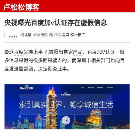
卢松松博客
央视曝光百度加v认证存在虚假信息
|
阅读量
| 分类:
微新闻
| 作者:
磊哥-松松推广
最近
百度
又摊上事了,被爆出自家
产品
：百度加V认证，很
多信息是假的很多都是骗人的，而深圳市相关部门也向百
度发送监督函，决定彻查此事。