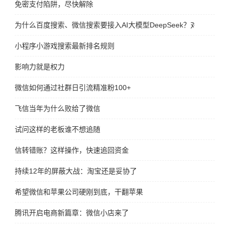
免密支付陷阱，尽快解除
为什么百度搜索、微信搜索要接入AI大模型DeepSeek？对谁更有好
小程序小游戏搜索最新排名规则
影响力就是权力
微信如何通过社群日引流精准粉100+
飞信当年为什么败给了微信
试问这样的老板谁不想追随
信转错账？这样操作，快速追回资金
持续12年的屏蔽大战：淘宝还是妥协了
希望微信和苹果公司硬刚到底，干翻苹果
腾讯开启电商新篇章：微信小店来了