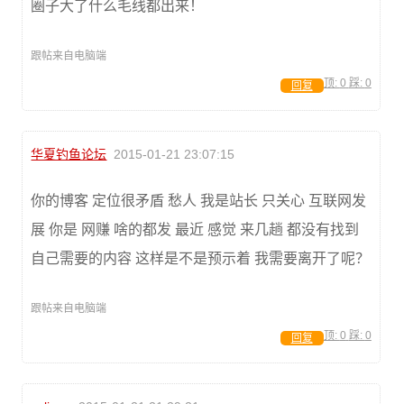
圈子大了什么毛线都出来！
跟帖来自电脑端
顶:
0
踩:
0
回复
华夏钓鱼论坛
2015-01-21 23:07:15
你的博客 定位很矛盾 愁人 我是站长 只关心 互联网发
展 你是 网赚 啥的都发 最近 感觉 来几趟 都没有找到
自己需要的内容 这样是不是预示着 我需要离开了呢？
跟帖来自电脑端
顶:
0
踩:
0
回复