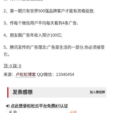
2、第一期只有世界500强品牌客户才能有资格投放;
3、传每个微信用户平均每天看到4条广告;
4、朋友圈广告年收入预计100亿;
5、腾讯宣传的广告理念:广告是生活的一部分,你必须接受
它。
顶:
0
踩:
0
来源：
卢松松博客
QQ/微信：13340454
发表感想
加入微信群
点此登录松松云平台免费
认证
名 称
必填