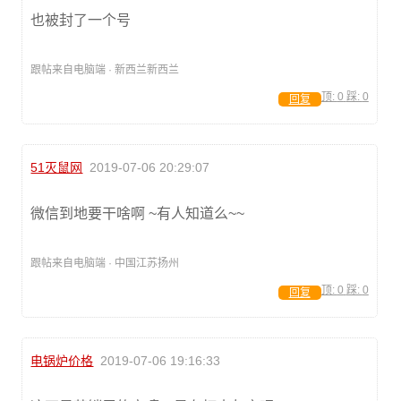
也被封了一个号
跟帖来自电脑端 · 新西兰新西兰
顶:
0
踩:
0
回复
51灭鼠网
2019-07-06 20:29:07
微信到地要干啥啊 ~有人知道么~~
跟帖来自电脑端 · 中国江苏扬州
顶:
0
踩:
0
回复
电锅炉价格
2019-07-06 19:16:33