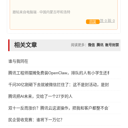
跟帖来自电脑端 · 中国内蒙古呼和浩特
顶:
0
踩:
0
回复
相关文章
阅读更多：
微信
腾讯
账号封禁
谁与我同在
腾讯工程师摆摊免费装OpenClaw，排队的人有小学生还有大妈
千问30亿刚砸下去就被微信拦住了：这不是封活动，是封未来
腾讯把AI未来，交给了一个27岁的人
双十一反而涨价？腾讯云这波操作，把我和客户都整不会了
民企营收竞赛：谁将下一万亿？