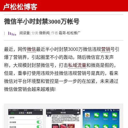
卢松松博客
微信半小时封禁3000万帐号
|
阅读量
| 分类:
微新闻
| 作者:
磊哥-松松推广
最近，网传
微信
最近半小时封禁3000万微信违规
营销
号引
爆了营销界，引起圈里不小的轰动。随后微信官方发声
称，大规模封封禁微信号，打击
私域流量
和微商是假的，
但是，重拳打使用违规外挂微信违规营销号是真的，看来
微信对平台环境整和管控是一步一步的在加紧，未来通过
微信做营销会越来越难搞!