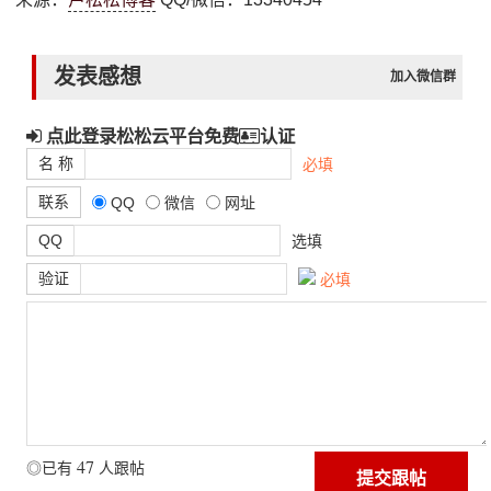
发表感想
加入微信群
点此登录松松云平台免费
认证
名 称
必填
联系
QQ
微信
网址
QQ
选填
验证
必填
47
◎已有
人跟帖