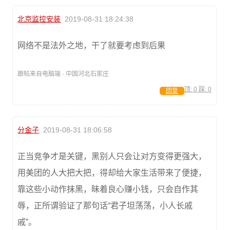
北京监控安装
2019-08-31 18:24:38
网络不是法外之地，干了就要考虑到后果
跟帖来自电脑端 · 中国河北石家庄
顶:
0
踩:
0
回复
分金子
2019-08-31 18:06:58
正当竞争才是关键，黑别人只会让对方变得更强大，
用美团的人大把大把，得却给大家生活带来了便捷，
靠这些小动作抹黑，昧着良心赚小钱，只会自作其
辱，正所谓验证了那句话“君子坦荡荡，小人长戚
戚”。