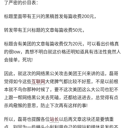
了严密的价目表：
标题里面带有王兴的黑稿首发每篇收费200元，
转发带有王兴标题的文章每篇收费50元，
标题含有美团的文章每篇收费仅为20元，可以看出价格真
的很low，真想不明白就这价格还明知道具有违法性竟然人
会接单，死坑!
因此，就这次的网络黑公关攻击美团王兴来讲的话，磊哥
觉得如今这些
互联网
大佬脾气都比较不好惹，不是以前根
本就不鸟你那种时候了，要不这次美团这么大公司也犯不
上跟一帮网络黑公关去死磕，还都给送进去，总觉得有点
杀鸡儆猴的意思，防止下次再有这样的事!
所以，磊哥也提醒各位
站长
以后再文章这块还是要慎重
点，别因为一些蝇头小利利用自己的网站和媒体号发些不