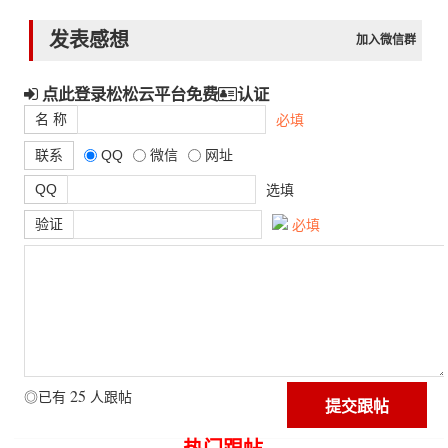
发表感想
加入微信群
点此登录松松云平台免费
认证
名 称
必填
联系
QQ
微信
网址
QQ
选填
验证
必填
25
◎已有
人跟帖