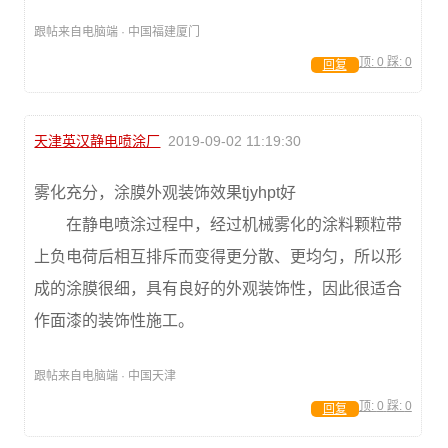
跟帖来自电脑端 · 中国福建厦门
顶:
0
踩:
0
回复
天津英汉静电喷涂厂
2019-09-02 11:19:30
雾化充分，涂膜外观装饰效果tjyhpt好
在静电喷涂过程中，经过机械雾化的涂料颗粒带
上负电荷后相互排斥而变得更分散、更均匀，所以形
成的涂膜很细，具有良好的外观装饰性，因此很适合
作面漆的装饰性施工。
跟帖来自电脑端 · 中国天津
顶:
0
踩:
0
回复