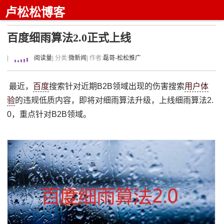
卢松松博客
百度细雨算法2.0正式上线
|
阅读量
| 分类:
微新闻
| 作者:
磊哥-松松推广
最近，
百度
搜索针对近期B2B领域出现的伤害搜索
用户体
验
的违规低质内容，即将对细雨算法升级，上线细雨算法2.
0，重点针对B2B领域。