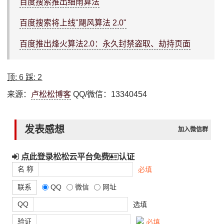
百度搜索推出细雨算法
百度搜索将上线"飓风算法 2.0"
百度推出烽火算法2.0：永久封禁盗取、劫持页面
顶:
6
踩:
2
来源：
卢松松博客
QQ/微信：13340454
发表感想
加入微信群
点此登录松松云平台免费
认证
名 称
必填
联系
QQ
微信
网址
QQ
选填
验证
必填