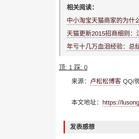
相关阅读：
中小淘宝天猫商家的为什么
天猫更新2015招商细则：
年亏十几万血泪经验：总
顶:
1
踩:
0
来源：
卢松松博客
QQ/微
本文地址：
https://luso
发表感想