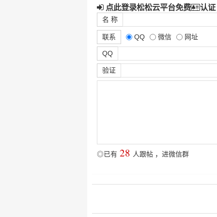
点此登录松松云平台免费
认证
名 称
联系
QQ
微信
网址
QQ
验证
28
◎已有
人跟帖
，
进微信群