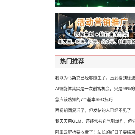
热门推荐
我以为马斯克已经够能生了，直到看到徐
AI智能体其实是一次创富机会，只是99%
错过了
您应该熟知的7个基本SEO技巧
西祠胡同复活了，但发帖的人已经不见了
我天天用GLM，还经常被它气到爆炸，但它
16万亿
阿里云解析要收费了！站长的好日子要结