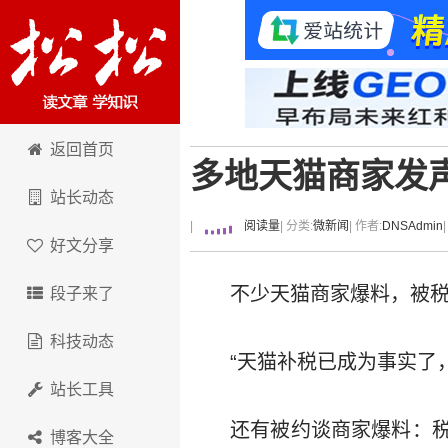
卢松松博客
返回首页
多地天猫商家发
站长动态
|
阅读量
| 分类:
微新闻
| 作者:
DNSAdmin
好文分享
不少天猫商家爆料，被
段子来了
科技动态
“天猫补税已成为事实了
站长工具
还有被约谈商家爆料：
博客大全