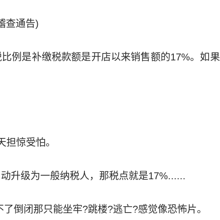
稽查通告)
比例是补缴税款额是开店以来销售额的17%。如
天担惊受怕。
升级为一般纳税人，那税点就是17%......
不了倒闭那只能坐牢?跳楼?逃亡?感觉像恐怖片。