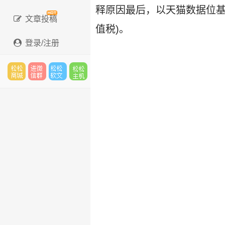
释原因最后，以天猫数据位基
文章投稿
值税)。
登录/注册
松松
进微
松松
松松
云市
信群
软文
云主
场
机