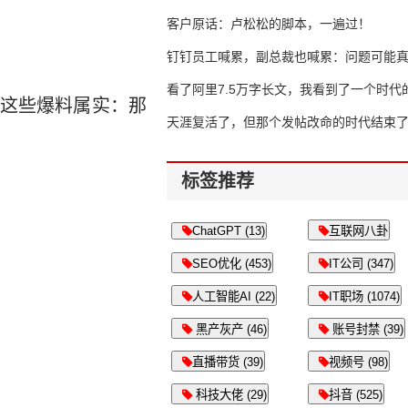
客户原话：卢松松的脚本，一遍过！
钉钉员工喊累，副总裁也喊累：问题可能
了
看了阿里7.5万字长文，我看到了一个时代
果这些爆料属实：那
天涯复活了，但那个发帖改命的时代结束
标签推荐
ChatGPT (13)
互联网八卦
SEO优化 (453)
IT公司 (347)
人工智能AI (22)
IT职场 (1074)
黑产灰产 (46)
账号封禁 (39)
直播带货 (39)
视频号 (98)
科技大佬 (29)
抖音 (525)