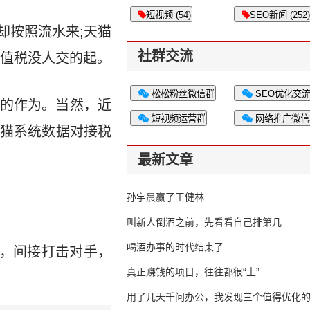
短视频 (54)
SEO新闻 (252)
却按照流水来;天猫
社群交流
增值税没人交的起。
松松粉丝微信群
SEO优化交
的作为。当然，近
短视频运营群
网络推广微信
猫系统数据对接税
最新文章
孙宇晨赢了王健林
叫新人倒酒之前，先看看自己排第几
喝酒办事的时代结束了
慌，间接打击对手，
真正赚钱的项目，往往都很“土”
用了几天千问办公，我发现三个值得优化