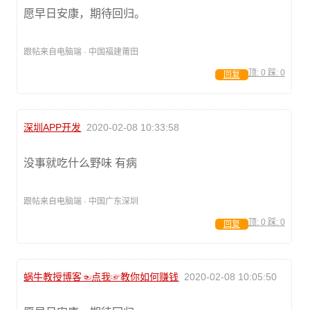
愿早日安康，期待回归。
跟帖来自电脑端 · 中国福建莆田
顶:
0
踩:
0
回复
深圳APP开发
2020-02-08 10:33:58
没事就吃什么野味 有病
跟帖来自电脑端 · 中国广东深圳
顶:
0
踩:
0
回复
蜗牛教授博客☜点我☞教你如何赚钱
2020-02-08 10:05:50