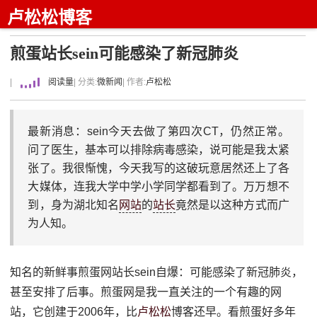
卢松松博客
煎蛋站长sein可能感染了新冠肺炎
|
阅读量
| 分类:
微新闻
| 作者:
卢松松
最新消息：sein今天去做了第四次CT，仍然正常。
问了医生，基本可以排除病毒感染，说可能是我太紧
张了。我很惭愧，今天我写的这破玩意居然还上了各
大媒体，连我大学中学小学同学都看到了。万万想不
到，身为湖北知名
网站
的
站长
竟然是以这种方式而广
为人知。
知名的新鲜事煎蛋网站长sein自爆：可能感染了新冠肺炎，
甚至安排了后事。煎蛋网是我一直关注的一个有趣的网
站，它创建于2006年，比
卢松松
博客还早。看煎蛋好多年