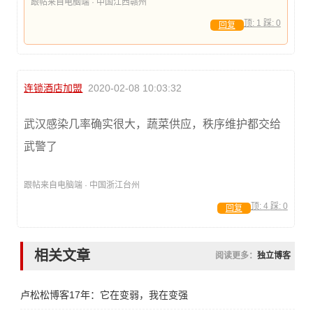
跟帖来自电脑端 · 中国江西赣州
顶:
1
踩:
0
回复
连锁酒店加盟
2020-02-08 10:03:32
武汉感染几率确实很大，蔬菜供应，秩序维护都交给
武警了
跟帖来自电脑端 · 中国浙江台州
顶:
4
踩:
0
回复
相关文章
阅读更多：
独立博客
卢松松博客17年：它在变弱，我在变强