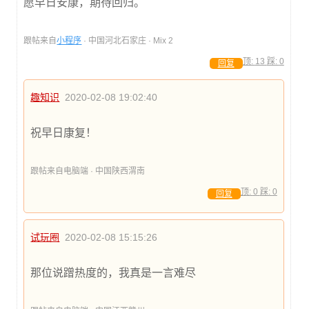
愿早日安康，期待回归。
跟帖来自
小程序
· 中国河北石家庄 · Mix 2
顶:
13
踩:
0
回复
趣知识
2020-02-08 19:02:40
祝早日康复！
跟帖来自电脑端 · 中国陕西渭南
顶:
0
踩:
0
回复
试玩圈
2020-02-08 15:15:26
那位说蹭热度的，我真是一言难尽