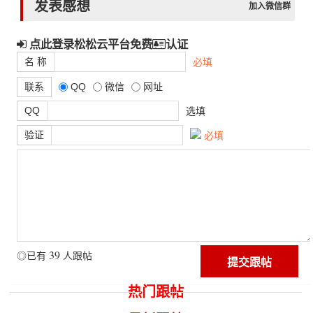
发表感想
加入微信群
点此登录松松云平台免费
认证
名 称
必填
联系
QQ
微信
网址
QQ
选填
验证
必填
39
◎已有
人跟帖
热门跟帖