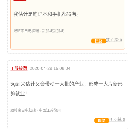
我估计是笔记本和手机都得有。
跟帖来自电脑端 · 新加坡新加坡
顶:
0
踩:
0
回复
丁酸梭菌
2020-04-29 15:08:34
5g到来估计又会带动一大批的产业，形成一大片新形
势就业！
跟帖来自电脑端 · 中国江苏徐州
顶:
0
踩:
0
回复