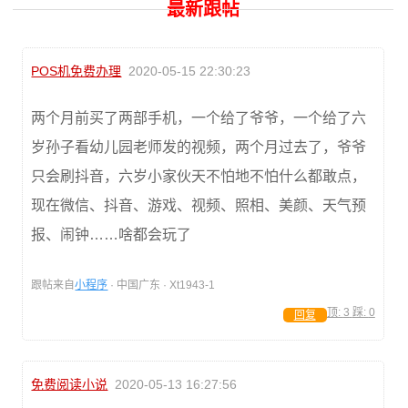
最新跟帖
POS机免费办理
2020-05-15 22:30:23
两个月前买了两部手机，一个给了爷爷，一个给了六
岁孙子看幼儿园老师发的视频，两个月过去了，爷爷
只会刷抖音，六岁小家伙天不怕地不怕什么都敢点，
现在微信、抖音、游戏、视频、照相、美颜、天气预
报、闹钟……啥都会玩了
跟帖来自
小程序
· 中国广东 · Xt1943-1
顶:
3
踩:
0
回复
免费阅读小说
2020-05-13 16:27:56