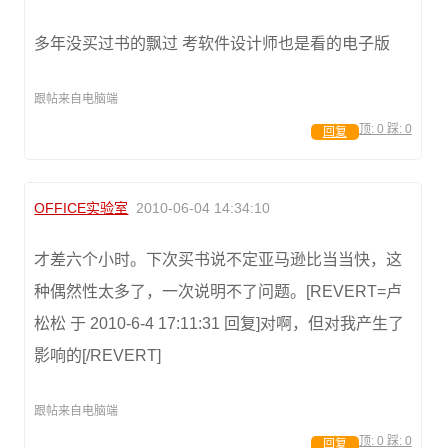
多年没买过书的飘过 考软件设计师也是看的电子版
跟帖来自电脑端
顶:
0
踩:
0
回复
OFFICE实验室
2010-06-04 14:34:10
才差六个小时。下次买书说不定亚马逊比当当快，这
种偶然性太多了，一次说明不了问题。[REVERT=卢
松松 于 2010-6-4 17:11:31 回复]对啊，但对我产生了
影响的[/REVERT]
跟帖来自电脑端
顶:
0
踩:
0
回复