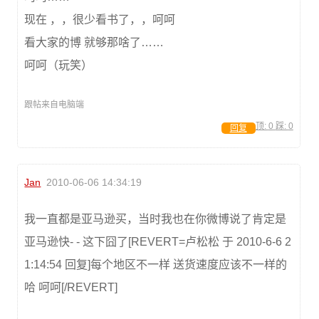
现在 ，，很少看书了，，呵呵
看大家的博 就够那啥了……
呵呵（玩笑）
跟帖来自电脑端
顶:
0
踩:
0
回复
Jan
2010-06-06 14:34:19
我一直都是亚马逊买，当时我也在你微博说了肯定是
亚马逊快- - 这下囧了[REVERT=卢松松 于 2010-6-6 2
1:14:54 回复]每个地区不一样 送货速度应该不一样的
哈 呵呵[/REVERT]