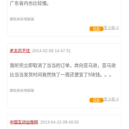
广东省内也比较慢。
跟帖来自电脑端
顶:
0
踩:
0
回复
老夫忍不住
2014-02-08 14:47:31
我听完立即取消了当当的订单，奔向亚马逊，亚马逊
比当当发货时间竟然快了一周还便宜了5块钱。。。
跟帖来自电脑端
顶:
0
踩:
0
回复
中国互动出版网
2013-04-22 09:40:55