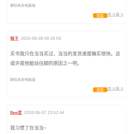
跟帖来自电脑端
顶:
0
踩:
0
回复
猴子
2010-06-08 00:28:59
买书我只在当当买过，当当的发货速度确实很快。这
或许是他能站住脚的原因之一吧。
跟帖来自电脑端
顶:
0
踩:
0
回复
Bee君
2010-06-07 23:52:44
我习惯了在当当~