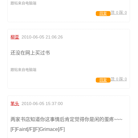
跟帖来自电脑端
顶:
0
踩:
0
回复
柳亚
2010-06-05 21:06:26
还没在网上买过书
跟帖来自电脑端
顶:
0
踩:
0
回复
笔头
2010-06-05 15:37:00
两家书店知道你这事情后肯定觉得你是闲的蛋疼~~~
[F]Faint[/F][F]Grimace[/F]