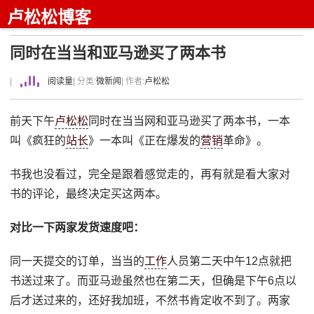
卢松松博客
同时在当当和亚马逊买了两本书
|
阅读量
| 分类:
微新闻
| 作者:
卢松松
前天下午
卢松松
同时在当当网和亚马逊买了两本书，一本
叫《疯狂的
站长
》一本叫《正在爆发的
营销
革命》。
书我也没看过，完全是跟着感觉走的，再有就是看大家对
书的评论，最终决定买这两本。
对比一下两家发货速度吧：
同一天提交的订单，当当的
工作
人员第二天中午12点就把
书送过来了。而亚马逊虽然也在第二天，但确是下午6点以
后才送过来的，还好我加班，不然书肯定收不到了。两家