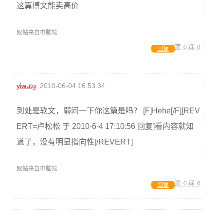
这篇博文能卖高价
跟帖来自电脑端
顶:
0
踩:
0
回复
yiwutg
2010-06-04 16:53:34
到处是软文，弱问一下你这篇是吗？ [F]Hehe[/F][REV
ERT=卢松松 于 2010-6-4 17:10:56 回复]看内容就知
道了，没有明显指向性[/REVERT]
跟帖来自电脑端
顶:
0
踩:
0
回复