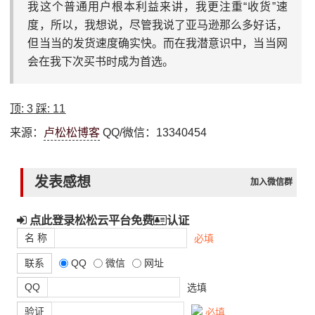
我这个普通用户根本利益来讲，我更注重“收货”速
度，所以，我想说，尽管我说了亚马逊那么多好话，
但当当的发货速度确实快。而在我潜意识中，当当网
会在我下次买书时成为首选。
顶:
3
踩:
11
来源：
卢松松博客
QQ/微信：13340454
发表感想
加入微信群
点此登录松松云平台免费
认证
名 称
必填
联系
QQ
微信
网址
QQ
选填
验证
必填