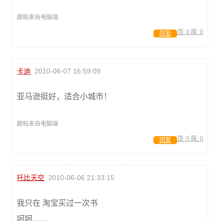
跟帖来自电脑端
顶:
0
踩:
0
回复
卡迪
2010-06-07 16:59:09
亚马逊挺好，适合小城市！
跟帖来自电脑端
顶:
0
踩:
0
回复
托比天空
2010-06-06 21:33:15
我只在 淘宝买过一次书
呵呵……