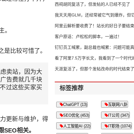
西祠胡同复活了，但发帖的人已经不见了
我天天用GLM，还经常被它气到爆炸，但它
16万亿
阿里云解析要收费了！站长的好日子要结
主。
客户原话：卢松松的脚本，一遍过！
钉钉员工喊累，副总裁也喊累：问题可能
之是比较可惜了。
了
看了阿里7.5万字长文，我看到了一个时代
天涯复活了，但那个发帖改命的时代结束
考虑卖站，因为大
月广告费就几千块
。不过这些买家买
标签推荐
ChatGPT (13)
互联网八卦
SEO优化 (453)
IT公司 (347)
力更新与维护，得
人工智能AI (22)
IT职场 (1074)
SEO相关。