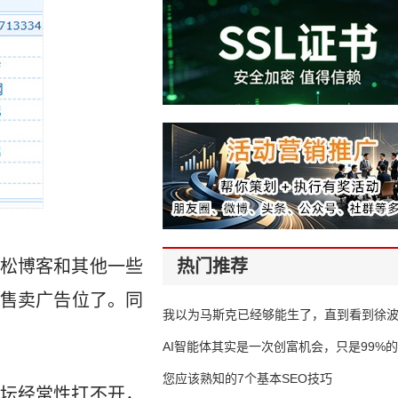
松博客和其他一些
热门推荐
售卖广告位了。同
我以为马斯克已经够能生了，直到看到徐
AI智能体其实是一次创富机会，只是99%
错过了
您应该熟知的7个基本SEO技巧
坛经常性打不开，