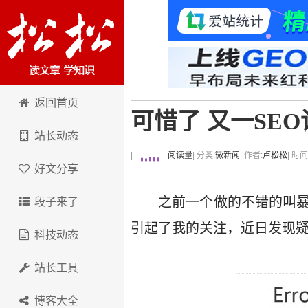
卢松松博客
返回首页
可惜了 又一SE
站长动态
|
阅读量
| 分类:
微新闻
| 作者:
卢松松
| 时
好文分享
之前一个做的不错的叫暴
段子来了
引起了我的关注，近日发现
科技动态
站长工具
博客大全