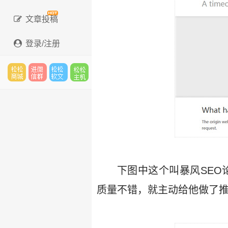
文章投稿
登录/注册
松松
进微
松松
松松
云市
信群
软文
云主
下图中这个叫暴风SEO
质量不错，就主动给他做了
场
机