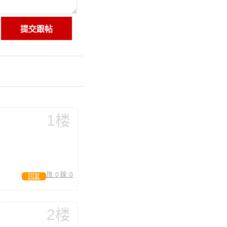
1楼
顶:
0
踩:
0
回复
2楼