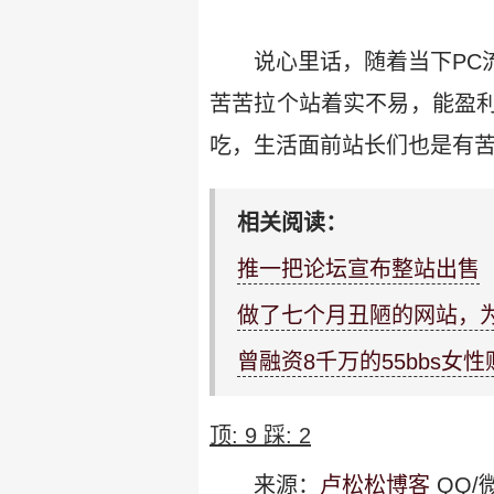
说心里话，随着当下PC
苦苦拉个站着实不易，能盈
吃，生活面前站长们也是有苦
相关阅读：
推一把论坛宣布整站出售
做了七个月丑陋的网站，为
曾融资8千万的55bbs女
顶:
9
踩:
2
来源：
卢松松博客
QQ/微