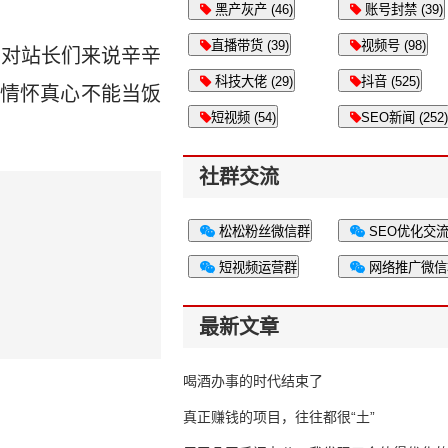
黑产灰产 (46)
账号封禁 (39)
直播带货 (39)
视频号 (98)
，对站长们来说辛辛
科技大佬 (29)
抖音 (525)
情怀真心不能当饭
短视频 (54)
SEO新闻 (252)
社群交流
松松粉丝微信群
SEO优化交
短视频运营群
网络推广微信
最新文章
喝酒办事的时代结束了
真正赚钱的项目，往往都很“土”