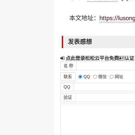
本文地址：
https://luso
发表感想
点此登录松松云平台免费
认证
名 称
联系
QQ
微信
网址
QQ
验证