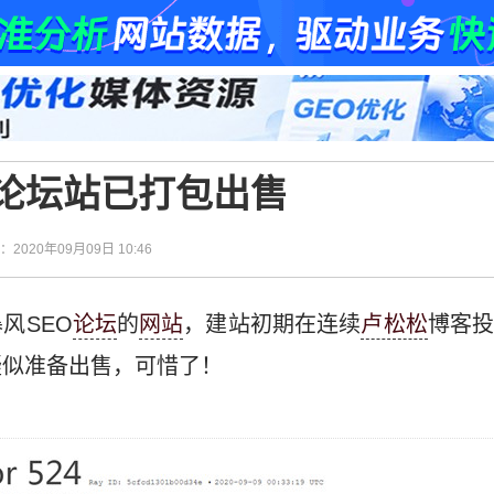
O论坛站已打包出售
间：2020年09月09日 10:46
风SEO
论坛
的
网站
，建站初期在连续
卢松松
博客
疑似准备出售，可惜了！