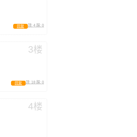
顶:
4
踩:
0
回复
3楼
顶:
18
踩:
0
回复
4楼