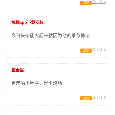
顶:
6
踩:
0
回复
兔聊app下载安装
今日头条能火起来就因为他的推荐算法
顶:
6
踩:
0
回复
聚合猫
百度的小程序，是个鸡肋
顶:
6
踩:
0
回复