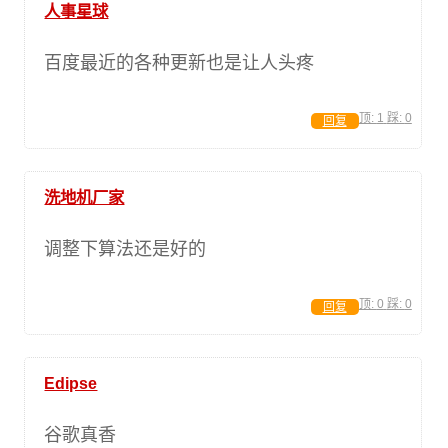
人事星球
百度最近的各种更新也是让人头疼
顶:
1
踩:
0
回复
洗地机厂家
调整下算法还是好的
顶:
0
踩:
0
回复
Edipse
谷歌真香