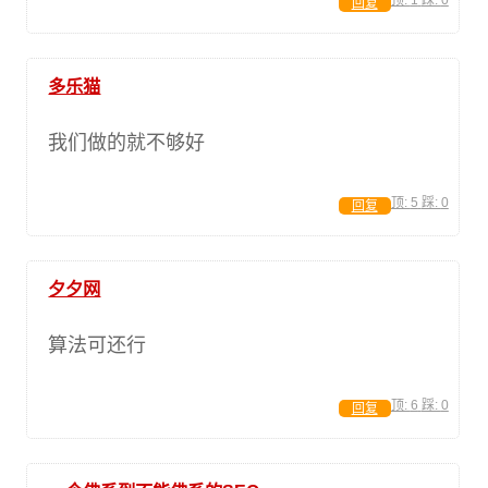
顶:
1
踩:
0
回复
多乐猫
我们做的就不够好
顶:
5
踩:
0
回复
夕夕网
算法可还行
顶:
6
踩:
0
回复