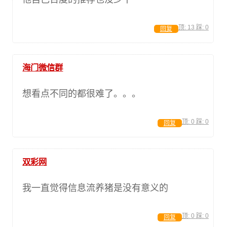
顶:
13
踩:
0
回复
海门微信群
想看点不同的都很难了。。。
顶:
0
踩:
0
回复
双彩网
我一直觉得信息流养猪是没有意义的
顶:
0
踩:
0
回复