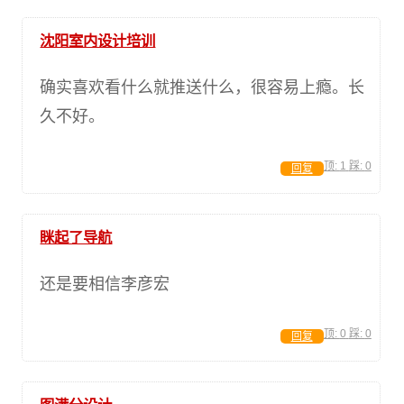
沈阳室内设计培训
确实喜欢看什么就推送什么，很容易上瘾。长
久不好。
顶:
1
踩:
0
回复
眯起了导航
还是要相信李彦宏
顶:
0
踩:
0
回复