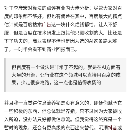
对于李彦宏对算法的点评有业内大佬分析：尽管大家对百
度的印象都不够好，但也有偏差在其中，百度最大的糟点
估计就是百度搜索
广告
这一块什么烂钱都恰，让人不舒
服，但是百度在技术研发上跟其他只顾收割的大厂比还是
下了功夫的，商业表现不佳也是因为选的AI这条路太难
了，一时半会看不到商业回报而已。
但百度有一个做法是非常了不起的，就是在AI方面有
大量的开源，让行业在这个领域可以直接用百度的成
果，少走很多弯路，这一点也是值得表扬的
并且我一直觉得信息流养猪是没有意义的，即便你赋予它
一些积极的东西，但总体就是养猪，只不过因为大家被收
入所迫，没办法只好都做信息流。但我觉得这终究是一个
暂时的现象，还会有更高级的东西出来替代。沉溺
抖音
或