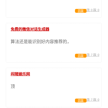
顶:
0
踩:
0
回复
免费的微信对话生成器
算法还是能识别好内容推荐的，
顶:
7
踩:
0
回复
闷猪娱乐网
顶
顶:
7
踩:
0
回复