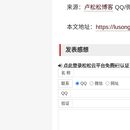
来源：
卢松松博客
QQ/微
本文地址：
https://luso
发表感想
点此登录松松云平台免费
认证
名 称
联系
QQ
微信
网址
QQ
验证