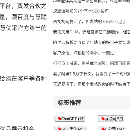
AI智能体其实是一次创富机会，只是99%
广平台，双发合伙之
错过了
您应该熟知的7个基本SEO技巧
流量，跟百度与慧聪
西祠胡同复活了，但发帖的人已经不见了
慧优采官方给出的
我天天用GLM，还经常被它气到爆炸，但它
16万亿
阿里云解析要收费了！站长的好日子要结
客户原话：卢松松的脚本，一遍过！
钉钉员工喊累，副总裁也喊累：问题可能
了
看了阿里7.5万字长文，我看到了一个时代
现给潜在客户等各种
天涯复活了，但那个发帖改命的时代结束
标签推荐
ChatGPT (13)
互联网八卦
商优品展示机会。
SEO优化 (453)
IT公司 (347)