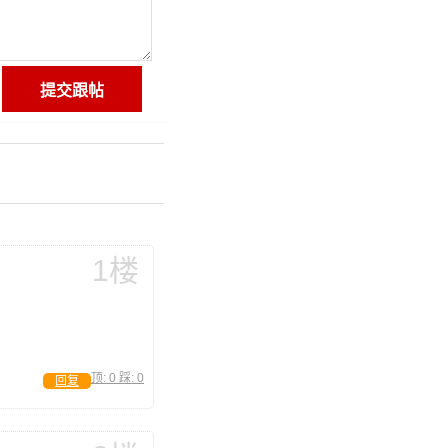
1楼
顶:
0
踩:
0
回复