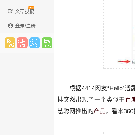
文章投稿
登录/注册
松松
进微
松松
松松
云市
信群
软文
云主
根据4414网友“Hel
排突然出现了一个类似于
百
慧聪网推出的
产品
，看来36
场
机