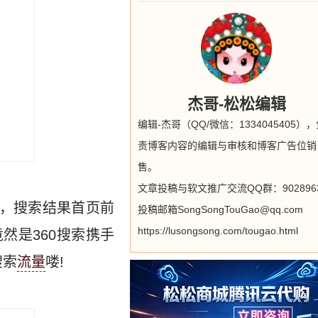
杰哥-松松编辑
编辑-杰哥（QQ/微信：1334045405）
责博客内容的编辑与审核和博客广告位销
售。
文章投稿与软文推广交流QQ群：9028963
词时，搜索结果首页前
投稿邮箱SongSongTouGao@qq.com
https://lusongsong.com/tougao.html
然是360搜索携手
搜索
流量
喽!