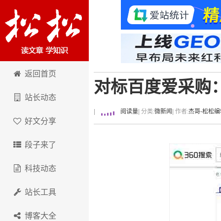
卢松松博客
返回首页
对标百度爱采购：
站长动态
|
阅读量
| 分类:
微新闻
| 作者:
杰哥-松松编
好文分享
段子来了
科技动态
站长工具
博客大全