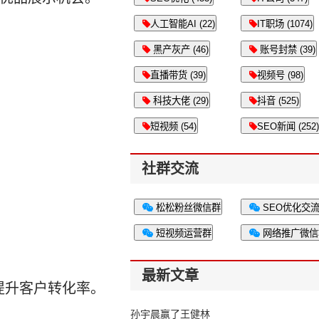
人工智能AI (22)
IT职场 (1074)
黑产灰产 (46)
账号封禁 (39)
直播带货 (39)
视频号 (98)
科技大佬 (29)
抖音 (525)
短视频 (54)
SEO新闻 (252)
社群交流
松松粉丝微信群
SEO优化交
短视频运营群
网络推广微信
最新文章
提升客户转化率。
孙宇晨赢了王健林