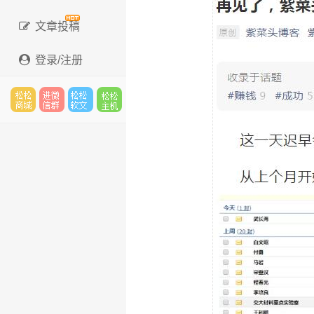
文章投稿
登录/注册
松松
进微
松松
松松
云市
信群
软文
云主
场
机