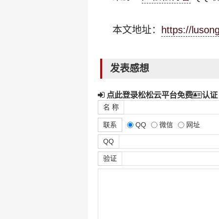
本文地址：
https://luso
发表感想
点此登录松松云平台免费
认证
名 称
联系
QQ
微信
网址
QQ
验证