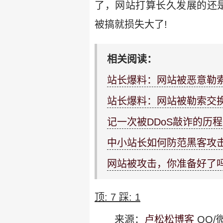
了，网站打算长久发展的还是
被搞就损失大了!
相关阅读：
站长爆料：网站被恶意勒索
站长爆料：网站被勒索交
记一次被DDoS敲诈的历程
中小站长如何防范黑客攻
网站被攻击，你准备好了
顶:
7
踩:
1
来源：
卢松松博客
QQ/微