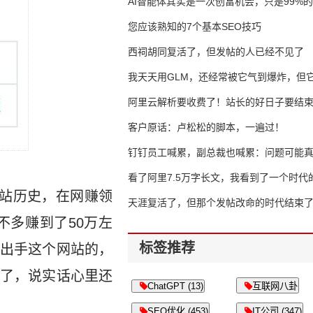
AI智能体其实是一次创富机会，只是99%
错过了
您应该熟知的7个基本SEO技巧
西祠胡同复活了，但发帖的人已经不见了
我天天用GLM，还经常被它气到爆炸，但它
16万亿
阿里云解析要收费了！站长的好日子要结
客户原话：卢松松的脚本，一遍过！
钉钉员工喊累，副总裁也喊累：问题可能
了
看了阿里7.5万字长文，我看到了一个时代
建站历史，在网赚领
天涯复活了，但那个发帖改命的时代结束
不多赚到了50万左
标签推荐
出手这个网站的，
黄了，说实话心里还
ChatGPT (13)
互联网八卦
SEO优化 (453)
IT公司 (347)