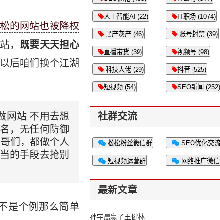
人工智能AI (22)
IT职场 (1074)
松的网站也被降权
黑产灰产 (46)
账号封禁 (39)
站，
既要天天担心
直播带货 (39)
视频号 (98)
以后咱们换个江湖
科技大佬 (29)
抖音 (525)
短视频 (54)
SEO新闻 (252)
做网站,不用去想
社群交流
域名，无任何防御
大哥们，都做个人
松松粉丝微信群
SEO优化交
正当的手段去抢别
短视频运营群
网络推广微信
最新文章
不是个例那么简单
孙宇晨赢了王健林