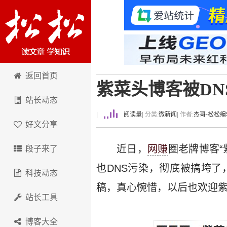
卢松松博客
返回首页
紫菜头博客被DN
站长动态
|
阅读量
| 分类:
微新闻
| 作者:
杰哥-松松编
好文分享
近日，
网赚
圈老牌博客“
段子来了
也DNS污染，彻底被搞垮
科技动态
稿，真心惋惜，以后也欢迎
站长工具
博客大全