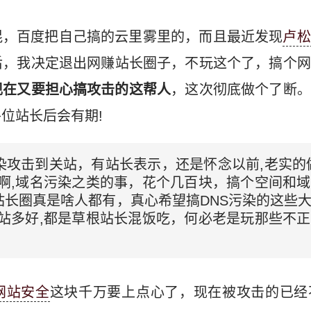
混，百度把自己搞的云里雾里的，而且最近发现
卢松
后，我决定退出网赚站长圈子，不玩这个了，搞个网
现在又要担心搞攻击的这帮人
，这次彻底做个了断。
位站长后会有期!
染攻击到关站，有站长表示，还是怀念以前,老实的
排啊,域名污染之类的事，花个几百块，搞个空间和
站长圈真是啥人都有，真心希望搞DNS污染的这些
网站多好,都是草根站长混饭吃，何必老是玩那些不
网站安全
这块千万要上点心了，现在被攻击的已经