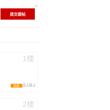
1楼
顶:
5
踩:
0
回复
2楼