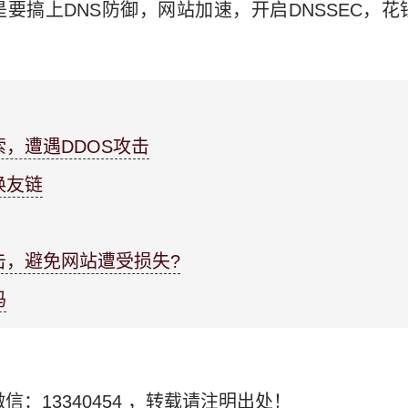
要搞上DNS防御，网站加速，开启DNSSEC，花
，遭遇DDOS攻击
换友链
击，避免网站遭受损失?
吗
信：13340454
，转载请注明出处！