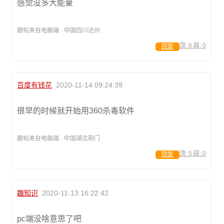
感觉没多大能量
跟帖来自电脑端 · 中国四川达州
顶:
6
踩:
0
回复
百度有钱花
2020-11-14 09:24:39
很早的时候就开始用360杀毒软件
跟帖来自电脑端 · 中国湖北荆门
顶:
5
踩:
0
回复
趣知识
2020-11-13 16:22:42
pc端没啥意思了吧