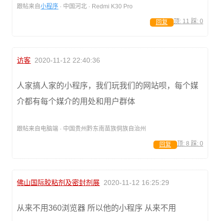
跟帖来自
小程序
· 中国河北 · Redmi K30 Pro
顶:
11
踩:
0
回复
访客
2020-11-12 22:40:36
人家搞人家的小程序，我们玩我们的网站呗，每个媒
介都有每个媒介的用处和用户群体
跟帖来自电脑端 · 中国贵州黔东南苗族侗族自治州
顶:
8
踩:
0
回复
佛山国际胶粘剂及密封剂展
2020-11-12 16:25:29
从来不用360浏览器 所以他的小程序 从来不用