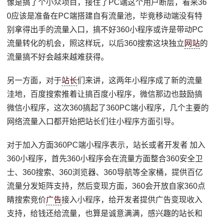
像是搞了个小众项目，接住了PC端这个用户断层，看来36
0应该是准备在PC端搭建自有流量池，毕竟移动端没有特
别拿得出手的流量入口，搞不好360小程序或许是带动PC
流量转化的机会，照这样玩，以后360搜索这块独立
网站
的
流量搞不好会越来越难获得。
另一方面，对于
站长
们来讲，这两年小程序成了新的流量
洼地，百度搜索推着让搞百度小程序，微信那边也鼓励搞
微信小程序，这次360搞起了360PC端小程序，几个主要的
网络流量入口都开始把站长们往小程序方面引导。
对于加入方面360PC端小程序表示，站长或者开发者 加入
360小程序，首先360小程序会在流量方面整合360安全卫
士、360搜索、360浏览器、360导航等全家桶，提供百亿
流量分发矩阵支持，然后变现方面，360会开放自家360点
睛搜索竞价
广告
接入小程序，给开发者提供广告变现收入
支持，给钱还给流量，也算是诚意满满，感兴趣的站长和