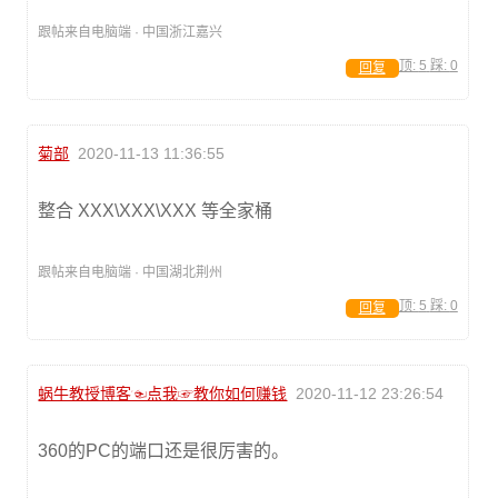
跟帖来自电脑端 · 中国浙江嘉兴
顶:
5
踩:
0
回复
菊部
2020-11-13 11:36:55
整合 XXX\XXX\XXX 等全家桶
跟帖来自电脑端 · 中国湖北荆州
顶:
5
踩:
0
回复
蜗牛教授博客☜点我☞教你如何赚钱
2020-11-12 23:26:54
360的PC的端口还是很厉害的。