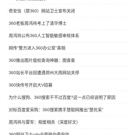
奇安信（原360）网站卫士宣布关闭
360老板周鸿祎考上了清华博士
周鸿祎公布360人工智能敏感审核体系
网传“警方进入360办公室”真相
360推出图片版权查询神器：图查查
360站长平台因遭遇郑州大雨网站关停
360快传号开启大V招募
为什么搜狗、360搜索干不过百度?这一点已经说明了原因
对标百度爱采购：360搜索携手慧聪网推出“慧优采”
周鸿祎与雷军：相爱相杀（深度好文）
360网站卫士cdn全面转向奇安信