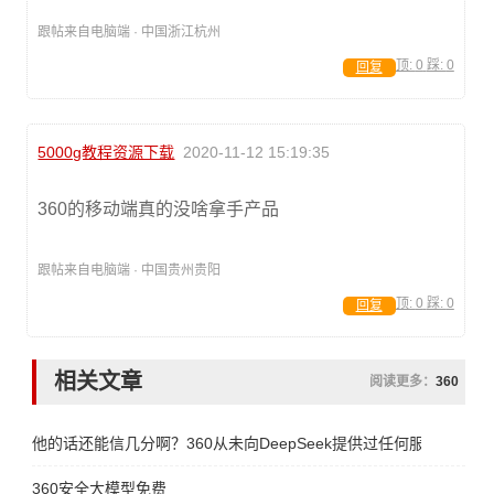
跟帖来自电脑端 · 中国浙江杭州
顶:
0
踩:
0
回复
5000g教程资源下载
2020-11-12 15:19:35
360的移动端真的没啥拿手产品
跟帖来自电脑端 · 中国贵州贵阳
顶:
0
踩:
0
回复
相关文章
阅读更多：
360
他的话还能信几分啊？360从未向DeepSeek提供过任何服务！
360安全大模型免费