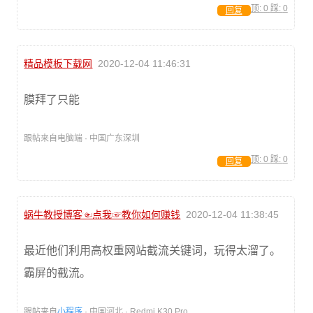
顶:
0
踩:
0
回复
精品模板下载网
2020-12-04 11:46:31
膜拜了只能
跟帖来自电脑端 · 中国广东深圳
顶:
0
踩:
0
回复
蜗牛教授博客☜点我☞教你如何赚钱
2020-12-04 11:38:45
最近他们利用高权重网站截流关键词，玩得太溜了。
霸屏的截流。
跟帖来自
小程序
· 中国河北 · Redmi K30 Pro