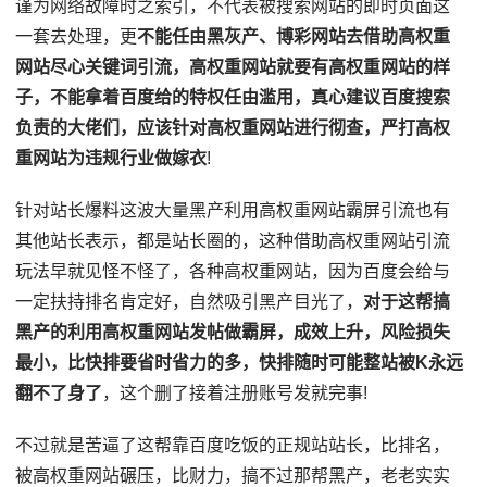
谨为网络故障时之索引，不代表被搜索网站的即时页面这
一套去处理，更
不能任由黑灰产、博彩网站去借助高权重
网站尽心关键词引流，高权重网站就要有高权重网站的样
子，不能拿着百度给的特权任由滥用，真心建议百度搜索
负责的大佬们，应该针对高权重网站进行彻查，严打高权
重网站为违规行业做嫁衣
!
针对站长爆料这波大量黑产利用高权重网站霸屏引流也有
其他站长表示，都是站长圈的，这种借助高权重网站引流
玩法早就见怪不怪了，各种高权重网站，因为百度会给与
一定扶持排名肯定好，自然吸引黑产目光了，
对于这帮搞
黑产的利用高权重网站发帖做霸屏，成效上升，风险损失
最小，比快排要省时省力的多，快排随时可能整站被K永远
翻不了身了
，这个删了接着注册账号发就完事!
不过就是苦逼了这帮靠百度吃饭的正规站站长，比排名，
被高权重网站碾压，比财力，搞不过那帮黑产，老老实实