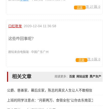
顶:
27
踩:
0
回复
口红批发
2020-12-04 11:36:58
这些咋回事呢？
跟帖来自电脑端 · 中国广东广州
顶:
0
踩:
0
回复
相关文章
阅读更多：
百度
网站运营
黑产灰产
公爵、慈善家、幕后庄家，陈志的真实人生让人不敢相信
上班的同学注意点：“月薪两万、食宿全包”让你去东南亚工作……