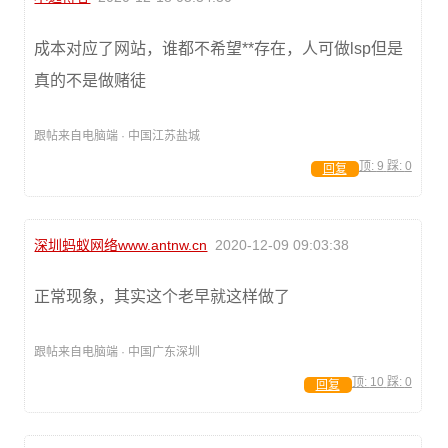
成本对应了网站，谁都不希望**存在，人可做lsp但是
真的不是做赌徒
跟帖来自电脑端 · 中国江苏盐城
顶:
9
踩:
0
回复
深圳蚂蚁网络www.antnw.cn
2020-12-09 09:03:38
正常现象，其实这个老早就这样做了
跟帖来自电脑端 · 中国广东深圳
顶:
10
踩:
0
回复