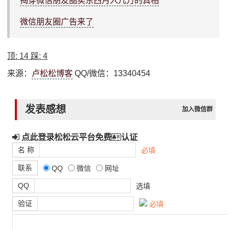
揭穿微信朋友圈卖东西月入几万的真相
微信朋友圈广告来了
顶:
14
踩:
4
来源：
卢松松博客
QQ/微信：13340454
发表感想
加入微信群
点此登录松松云平台免费
认证
名 称
必填
联系
QQ
微信
网址
QQ
选填
验证
必填