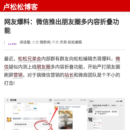
卢松松博客
网友爆料：微信推出朋友圈多内容折叠功
能
|
阅读量
| 分类:
微新闻
| 作者:
杰哥-松松编辑
最近，
松松兄弟会
内部群有群友向松松编辑杰哥爆料，
微
信
疑似内测上线
朋友圈
多内容折叠功能，开始严打朋友圈
刷屏
营销
，对于搞微信营销的
站长
和微商团队是个不小的
打击!