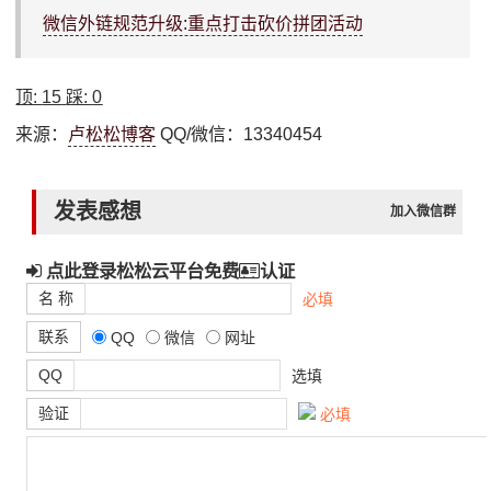
微信外链规范升级:重点打击砍价拼团活动
顶:
15
踩:
0
来源：
卢松松博客
QQ/微信：13340454
发表感想
加入微信群
点此登录松松云平台免费
认证
名 称
必填
联系
QQ
微信
网址
QQ
选填
验证
必填