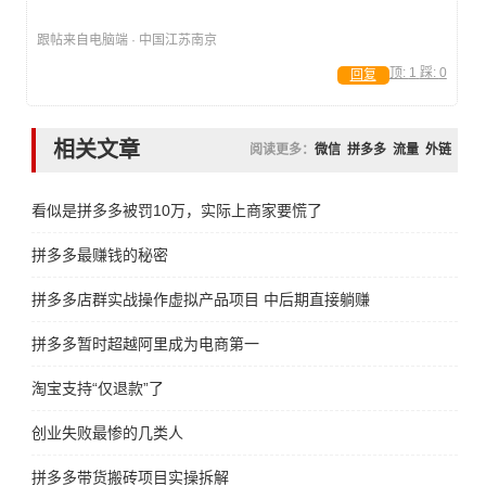
跟帖来自电脑端 · 中国江苏南京
顶:
1
踩:
0
回复
相关文章
阅读更多：
微信
拼多多
流量
外链
看似是拼多多被罚10万，实际上商家要慌了
拼多多最赚钱的秘密
拼多多店群实战操作虚拟产品项目 中后期直接躺赚
拼多多暂时超越阿里成为电商第一
淘宝支持“仅退款”了
创业失败最惨的几类人
拼多多带货搬砖项目实操拆解