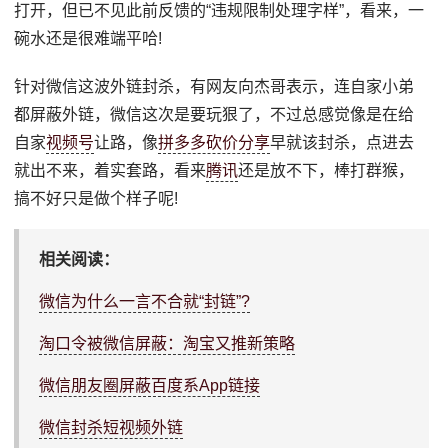
打开，但已不见此前反馈的“违规限制处理字样”，看来，一
碗水还是很难端平哈!
针对微信这波外链封杀，有网友向杰哥表示，连自家小弟
都屏蔽外链，微信这次是要玩狠了，不过总感觉像是在给
自家
视频号
让路，像
拼多多砍价分享
早就该封杀，点进去
就出不来，着实套路，看来
腾讯
还是放不下，棒打群猴，
搞不好只是做个样子呢!
相关阅读：
微信为什么一言不合就“封链”?
淘口令被微信屏蔽：淘宝又推新策略
微信朋友圈屏蔽百度系App链接
微信封杀短视频外链