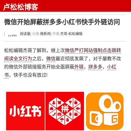
卢松松博客
微信开始屏蔽拼多多小红书快手外链访问
|
阅读量
| 分类:
微新闻
| 作者:
杰哥-松松编辑
松松编辑杰哥了解到，继上次
微信严打网站强制点击跳转
阅读全文行为
之后，
微信
最近彻底发飙了，对于屡教不改
的微信外部链接服务开始全面屏蔽
外链
，
拼多多
，
小红
书
，快手也没有放过!