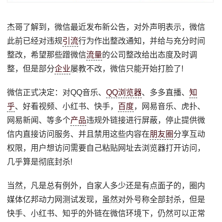
杰哥了解到，微信最近发布新公告，对外声明表示，微信
此前已经对违规
引流
行为作出整改通知，并给与充分时间
整改，希望那些蹭微信
流量
的公司整改给出态度及时调
整，但是部分
企业
屡教不改，微信只能开始打脸了!
微信正式决定：对QQ音乐、
QQ浏览器
、多多直播、
知
乎
、好看视频、小红书、快手，
百度
，网易音乐、虎扑、
网易新闻、等多个
产品
违规外链接进行屏蔽，停止提供微
信内直接访问服务、并且禁用这些内容在
朋友圈
分享互动
权限，用户想访问需要自己粘贴网址去浏览器打开访问，
几乎算是彻底封杀!
当然，凡是总有例外，自家人多少还是有点面子的，圈内
媒体亿邦动力网测试发现，虽然对外号称全部封杀，但是
快手、小红书、知乎的外链在微信环境下，仍然可以正常