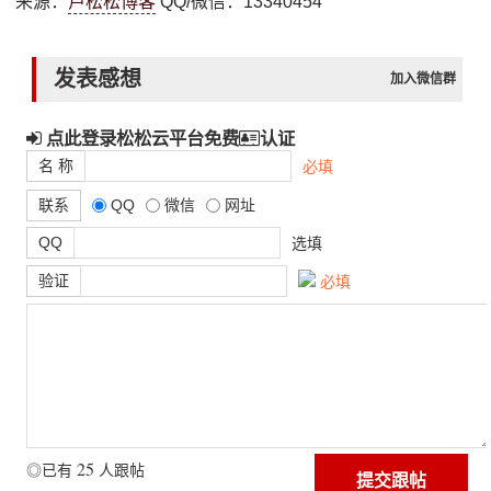
来源：
卢松松博客
QQ/微信：13340454
发表感想
加入微信群
点此登录松松云平台免费
认证
名 称
必填
联系
QQ
微信
网址
QQ
选填
验证
必填
25
◎已有
人跟帖