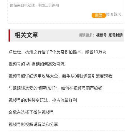
跟帖来自电脑端 · 中国江苏徐州
顶:
8
踩:
0
回复
相关文章
阅读更多：
视频号
账号封禁
卢松松：杭州之行悟了7个反常识拍摄术，能省10万块
视频号的 @ 提到如何高效引流
视频号超详细运用攻略大全，新手从0到1运营引流变现教程
与姐姐谈恋爱的“假靳东们”，如何在视频号闷声搞钱
视频号的8种裂变玩法，抢占流量红利
余承东选择了微信视频号
视频号影视解说玩法和分享