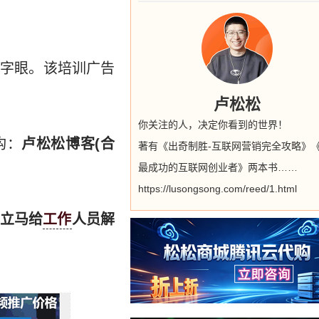
等字眼。该培训广告
卢松松
你关注的人，决定你看到的世界！
构：
卢松松博客(合
著有《出奇制胜-互联网营销完全攻略》
最成功的互联网创业者》两本书……
https://lusongsong.com/reed/1.html
立马给
工作
人员解