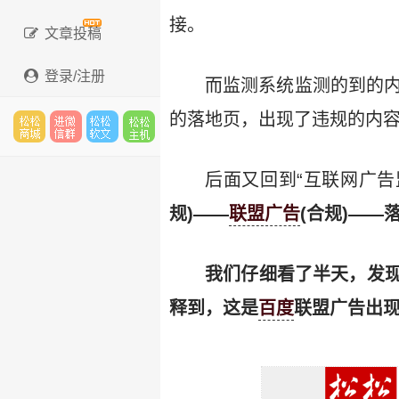
接。
文章投稿
登录/注册
而监测系统监测的到的内
的落地页，出现了违规的内
松松
进微
松松
松松
后面又回到“互联网广
规)——
联盟广告
(合规)——
云市
信群
软文
云主
我们仔细看了半天，发
释到，这是
百度
联盟广告出
场
机