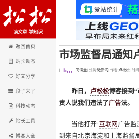
卢松松博客
返回首页
市场监督局通知
站长动态
|
阅读量
| 分类:
微新闻
| 作者:
卢松松
| 时
好文分享
昨日，
卢松松
博客接到
段子来了
责人说我们违法了
广告
法。
科技动态
站长工具
当他打开“
互联网
广告监
到来自北京海淀和上海监督
博客大全