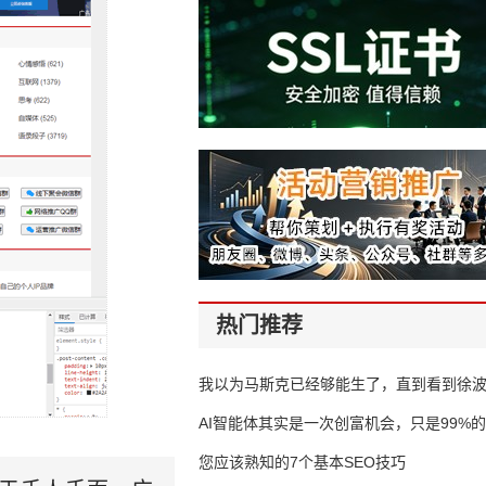
热门推荐
我以为马斯克已经够能生了，直到看到徐
AI智能体其实是一次创富机会，只是99%
错过了
您应该熟知的7个基本SEO技巧