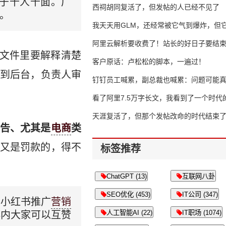
属于千人千面。广
西祠胡同复活了，但发帖的人已经不见了
。
我天天用GLM，还经常被它气到爆炸，但它
16万亿
阿里云解析要收费了！站长的好日子要结
明文件里要解释清楚
客户原话：卢松松的脚本，一遍过！
到后台，负责人审
钉钉员工喊累，副总裁也喊累：问题可能
了
看了阿里7.5万字长文，我看到了一个时代
天涯复活了，但那个发帖改命的时代结束
告、尤其是
电商
类
又是罚款的，得不
标签推荐
ChatGPT (13)
互联网八卦
SEO优化 (453)
IT公司 (347)
事小红书推广
营销
人工智能AI (22)
IT职场 (1074)
群内大家可以互赞