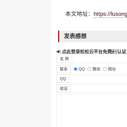
本文地址：
https://luso
发表感想
点此登录松松云平台免费
认证
名 称
联系
QQ
微信
网址
QQ
验证