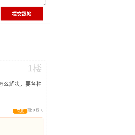
1楼
道怎么解决，要各种
顶:
0
踩:
0
回复