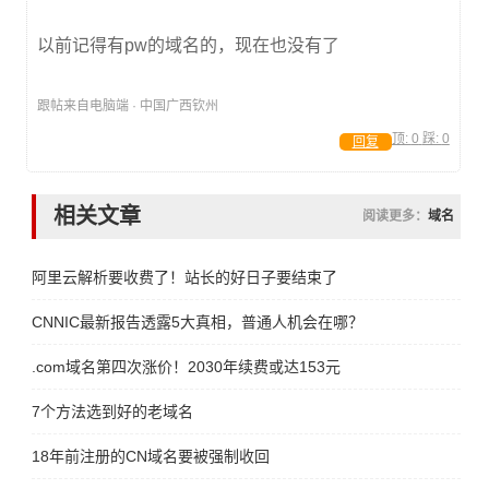
以前记得有pw的域名的，现在也没有了
跟帖来自电脑端 · 中国广西钦州
顶:
0
踩:
0
回复
相关文章
阅读更多：
域名
阿里云解析要收费了！站长的好日子要结束了
CNNIC最新报告透露5大真相，普通人机会在哪？
.com域名第四次涨价！2030年续费或达153元
7个方法选到好的老域名
18年前注册的CN域名要被强制收回