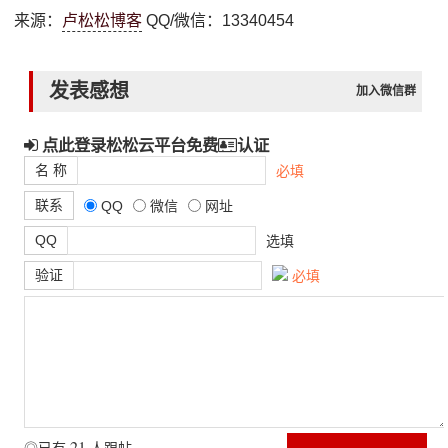
来源：
卢松松博客
QQ/微信：13340454
发表感想
加入微信群
点此登录松松云平台免费
认证
名 称
必填
联系
QQ
微信
网址
QQ
选填
验证
必填
21
◎已有
人跟帖