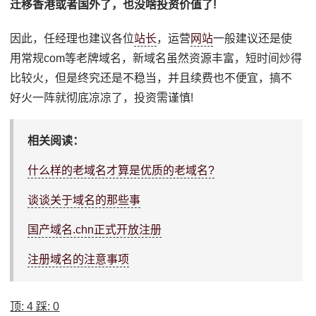
迁移香港或者国外了，也没啥投资价值了!
因此，任经理也建议各位
站长
，运营
网站
一般建议还是使
用常规com等老牌域名，新域名虽然资源丰富，短时间炒得
比较火，但是终究还是不稳当，并且续费也不便宜，搞不
好火一阵就彻底凉凉了，投资需谨慎!
相关阅读：
什么样的老域名才算是优质的老域名?
谈谈关于域名的那些事
国产域名.chn正式开放注册
注册域名的注意事项
顶:
4
踩:
0