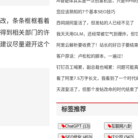
AI智能体其实是一次创富机会，只是99%
错过了
您应该熟知的7个基本SEO技巧
改，条条框框看着
西祠胡同复活了，但发帖的人已经不见了
得到相关部门的许
我天天用GLM，还经常被它气到爆炸，但它
建议尽量避开这个
16万亿
阿里云解析要收费了！站长的好日子要结
客户原话：卢松松的脚本，一遍过！
钉钉员工喊累，副总裁也喊累：问题可能
了
看了阿里7.5万字长文，我看到了一个时代
天涯复活了，但那个发帖改命的时代结束
标签推荐
ChatGPT (13)
互联网八卦
SEO优化 (453)
IT公司 (347)