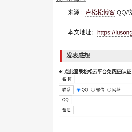
来源：
卢松松博客
QQ/微
本文地址：
https://luso
发表感想
点此登录松松云平台免费
认证
名 称
联系
QQ
微信
网址
QQ
验证