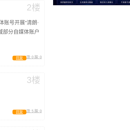
2楼
账号开展“清朗·
域部分自媒体账户
顶:
0
踩:
0
回复
3楼
顶:
5
踩:
0
回复