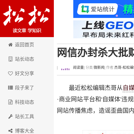
卢松松博客
返回首页
网信办封杀大批
站长动态
|
阅读量
| 分类:
微新闻
| 作者:
杰哥-松松编
好文分享
最近松松编辑杰哥从
自
段子来了
·商业网站平台和‘自媒体’
科技动态
网站传播焦虑，造谣歪曲国内
站长工具
博客大全