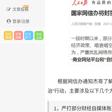
文章投稿
登录/注册
松松
进微
松松
松松
云市
信群
软文
云主
根据网信办通知杰哥了解
治”行动，主要涉及以下几个
场
机
1，严打部分财经自媒体