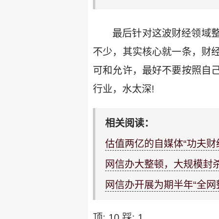
最后针对这波财经领域
不少，其实核心就一条，财
可和允许，最好不要按照自
行业，水太深!
相关阅读：
估值两亿的自媒体“功夫财
网信办大整顿，大规模封
网信办开展为期半年“全网
顶:
10
踩:
1