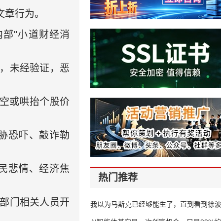
文章行为。
部"小道财经消
，未经验证，恶
唱空或哄抬个股价
胁恐吓、敲诈勒
民悲情、经济焦
热门推荐
经部门相关人员开
我以为马斯克已经够能生了，直到看到徐