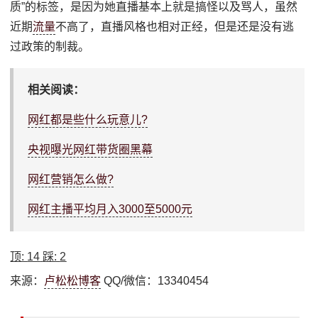
质”的标签，是因为她直播基本上就是搞怪以及骂人，虽然
近期
流量
不高了，直播风格也相对正经，但是还是没有逃
过政策的制裁。
相关阅读：
网红都是些什么玩意儿?
央视曝光网红带货圈黑幕
网红营销怎么做?
网红主播平均月入3000至5000元
顶:
14
踩:
2
来源：
卢松松博客
QQ/微信：13340454