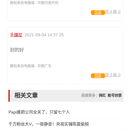
跟帖来自电脑端 · 中国河南开封
顶:
6
踩:
0
回复
手赚控
2021-09-04 14:37:25
封的好
跟帖来自电脑端 · 中国广东
顶:
0
踩:
0
回复
相关文章
阅读更多：
网红
账号封禁
Papi酱把公司全关了，只留七个人
千万粉丝大V，一夜静音！央视实锤陈震偷税