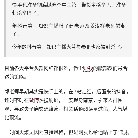
快手也准备彻底抛弃全中国第一带货主播辛巴，准备
封杀辛巴了，
年抖音第一知识主播杜子建老师及姜汝祥老师被封
了，
今年的抖音第一知识主播大蓝与参哥也都被封杀了。
目前各大平台头部网红都很难，做个
赚钱
的腰部反而最合
适的策略。
郭老师早期其实是快手上的，在B站走红，后面来的抖音，
还时不时在
微博
热搜刷屏，一度现身南京，引来人群围
观，导致夫子庙交通瘫痪，相关话题阅读量过亿，人气堪
比顶流。
一时间火爆是因为直播风格，但是网友也给他贴上了“低素