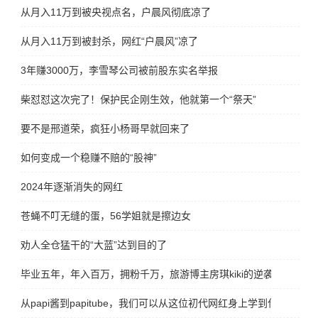
从月入11万到被央视点名，户晨风彻底凉了
从月入11万到被封杀，网红“户晨风”凉了
3年赚3000万，李雪琴公司被前股东实名举报
柴怼怼这次完了！保护民企刚生效，他就第一个“祭天”
要不是邢道荣，疯狂小杨哥早就回来了
如何变成一个稳赚不赔的“股神”
2024年逐渐消失的网红
苍蝇不叮无缝的蛋，56学姐就是擦边女
劝人全仓猛干的“大蓝”达到目的了
毕业五年，年入百万，拥粉千万，旅游博主房琪kiki的逆袭秘籍
从papi酱到papitube，我们可以从这位初代网红身上学到什么？