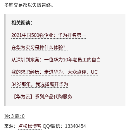
多笔交易都以失败告终。
相关阅读：
2021中国500强企业：华为排名第一
在华为实习是种什么体验？
从深圳到东莞：一位华为10年老员工的自白
我的求职经历：走进华为、大众点评、UC
34岁那年，我选择离开华为
【华为云】系列产品代购服务
顶:
3
踩:
0
来源：
卢松松博客
QQ/微信：13340454