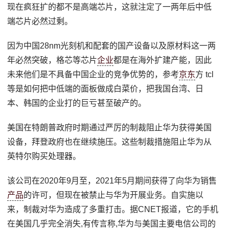
现在疯狂扩的都不是高端芯片，这就注定了一两年后中低
端芯片必然过剩。
因为中国28nm光刻机和配套的国产设备以及原材料这一两
年必然突破，格芯等芯片
企业
都是在海外扩建产能，因此
未来他们是不具备中国企业的竞争优势的，参考
京东
方 tcl
等是如何把中低端的面板做成白菜价，把我国台湾、日
本、韩国的企业打的巨亏甚至破产的。
美国在特朗普政府时期通过严厉的制裁阻止华为获得美国
设备，拜登政府也在继续施压。这些制裁措施阻止华为从
英特尔购买处理器。
该公司在2020年9月至，2021年5月期间获得了向华为销售
产品
的许可，但现在被禁止与华为开展业务。自实施以
来，制裁对华为造成了多重打击。据CNET报道，它的手机
在美国几乎完全消失,有传言称,华为与美国主要电信公司的