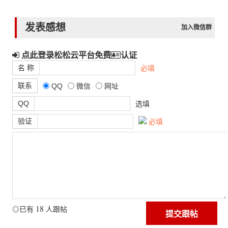
发表感想
加入微信群
点此登录松松云平台免费
认证
名 称
必填
联系
QQ
微信
网址
QQ
选填
验证
必填
18
◎已有
人跟帖