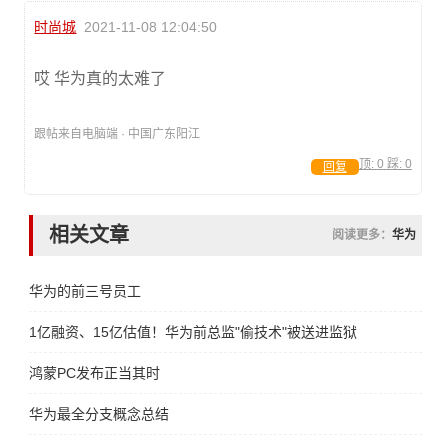
时尚城
2021-11-08 12:04:50
哎 华为真的太难了
跟帖来自电脑端 · 中国广东阳江
顶:
0
踩:
0
回复
相关文章
阅读更多：
华为
华为的前三号员工
1亿融资、15亿估值！华为前总监"偷技术"被送进监狱
鸿蒙PC发布正当其时
华为最全分支概念总结