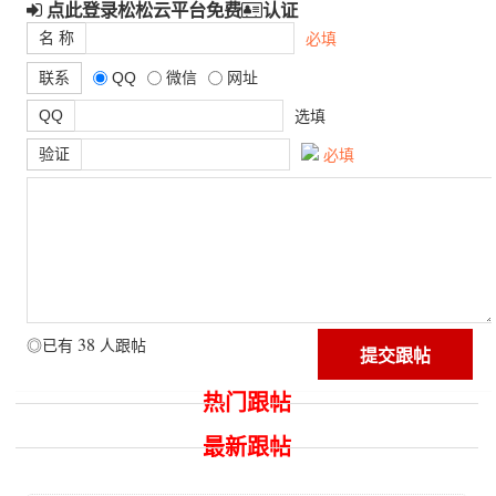
点此登录松松云平台免费
认证
名 称
必填
联系
QQ
微信
网址
QQ
选填
验证
必填
38
◎已有
人跟帖
热门跟帖
最新跟帖