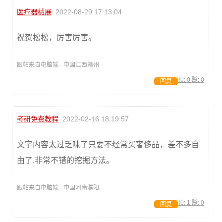
医疗器械展
2022-08-29 17:13:04
祝贺松松，厉害厉害。
跟帖来自电脑端 · 中国江西赣州
顶:
0
踩:
0
回复
考研免费教程
2022-02-16 18:19:57
文字内容太过乏味了只要不经常买奢侈品，差不多自
由了,非常不错的挖掘方法。
跟帖来自电脑端 · 中国河南濮阳
顶:
1
踩:
0
回复