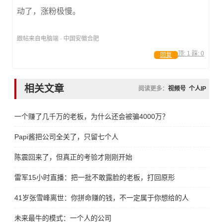
动了，涨粉极慢。
跟帖来自电脑端 · 中国安徽合肥
顶:
1
踩:
0
回复
相关文章
阅读更多：
视频号
个人IP
一个赚了几千万的老板，为什么还会被骗4000万？
Papi酱把公司全关了，只留七个人
陈震回来了，但真正的考验才刚刚开始
雷军15小时直播：把一批不敢露脸的老板，打回原形
41岁张雪峰离世：你拼命赚的钱，不一定属于你想给的人
未来最牛的模式：一个人的公司