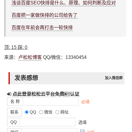
浅谈百度SEO快排是什么、原理、如何判断及应对
百度把一家做快排的公司给告了
百度在年前会再打击一轮快排
顶:
15
踩:
0
来源：
卢松松博客
QQ/微信：13340454
发表感想
加入微信群
点此登录松松云平台免费
认证
名 称
必填
联系
QQ
微信
网址
QQ
选填