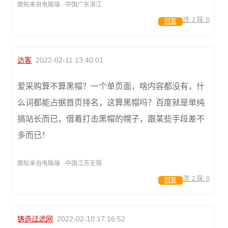
跟帖来自电脑端 · 中国广东湛江
顶:
2
踩:
0
回复
访客
2022-02-11 13:40:01
爱采购算不算黑帽？一个单页面，啥内容都没有，什
么词都能占据首页排名，这算黑帽吗？百度就是单纯
搞站长而已，借着打击黑帽的幌子，跟某些手段差不
多而已！
跟帖来自电脑端 · 中国江苏无锡
顶:
2
踩:
0
回复
铸造过滤网
2022-02-10 17:16:52