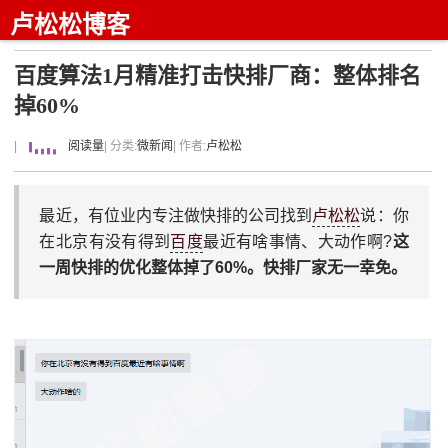
卢松松博客
百度算法1月精准打击快排厂商：整体排名
掉60%
|
阅读量
| 分类:
微新闻
| 作者:
卢松松
最近，有位业内专注做快排的公司找到
卢松松
说：你
在北京有没有得到
百度
最近有啥事情、大动作啊?
这
一周快排的优化整体掉了60%。快排厂家无一幸免。