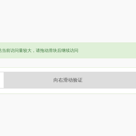
or:
站当前访问量较大，请拖动滑块后继续访问
向右滑动验证