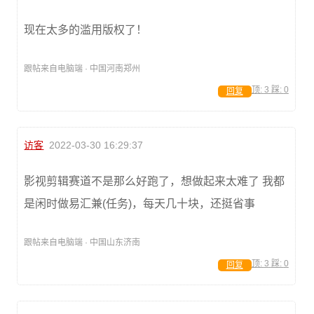
现在太多的滥用版权了！
跟帖来自电脑端 · 中国河南郑州
顶:
3
踩:
0
回复
访客
2022-03-30 16:29:37
影视剪辑赛道不是那么好跑了，想做起来太难了 我都
是闲时做易汇兼(任务)，每天几十块，还挺省事
跟帖来自电脑端 · 中国山东济南
顶:
3
踩:
0
回复