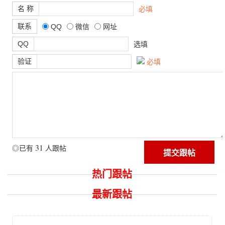
名 称
必填
联系
QQ
微信
网址
QQ
选填
验证
必填
31
◎已有
人跟帖
热门跟帖
最新跟帖