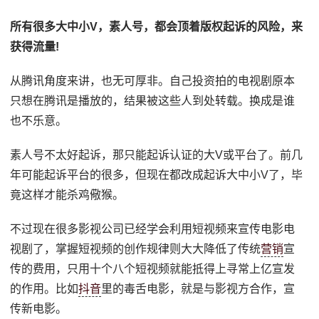
所有很多大中小V，素人号，都会顶着版权起诉的风险，来
获得流量!
从腾讯角度来讲，也无可厚非。自己投资拍的电视剧原本
只想在腾讯是播放的，结果被这些人到处转载。换成是谁
也不乐意。
素人号不太好起诉，那只能起诉认证的大V或平台了。前几
年可能起诉平台的很多，但现在都改成起诉大中小V了，毕
竟这样才能杀鸡儆猴。
不过现在很多影视公司已经学会利用短视频来宣传电影电
视剧了，掌握短视频的创作规律则大大降低了传统
营销
宣
传的费用，只用十个八个短视频就能抵得上寻常上亿宣发
的作用。比如
抖音
里的毒舌电影，就是与影视方合作，宣
传新电影。