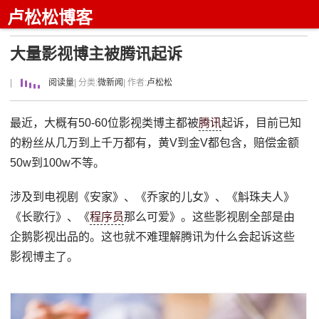
卢松松博客
大量影视博主被腾讯起诉
|
阅读量
| 分类:
微新闻
| 作者:
卢松松
最近，大概有50-60位影视类博主都被
腾讯
起诉，目前已知
的粉丝从几万到上千万都有，黄V到金V都包含，赔偿金额
50w到100w不等。
涉及到电视剧《安家》、《乔家的儿女》、《斛珠夫人》
《长歌行》、《
程序员
那么可爱》。这些影视剧全部是由
企鹅影视出品的。这也就不难理解腾讯为什么会起诉这些
影视博主了。