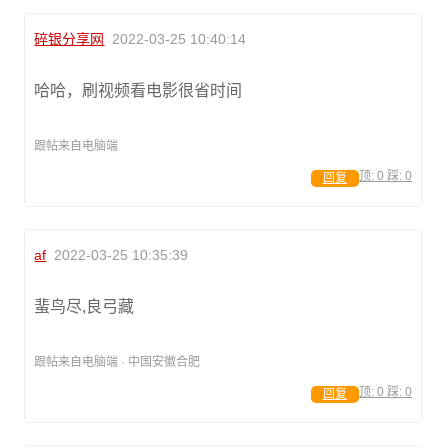
碎银分享网
2022-03-25 10:40:14
哈哈，刷视频看电影很省时间
跟帖来自电脑端
顶:
0
踩:
0
回复
af
2022-03-25 10:35:39
蜚鸟尽,良弓藏
跟帖来自电脑端 · 中国安徽合肥
顶:
0
踩:
0
回复