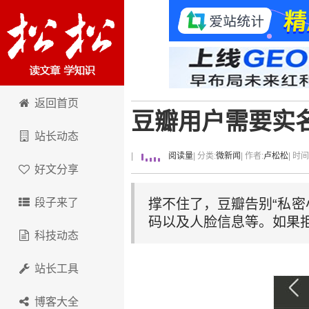
卢松松博客
返回首页
豆瓣用户需要实
站长动态
|
阅读量
| 分类:
微新闻
| 作者:
卢松松
| 时
好文分享
段子来了
撑不住了，豆瓣告别“私密
码以及人脸信息等。如果
科技动态
站长工具
博客大全