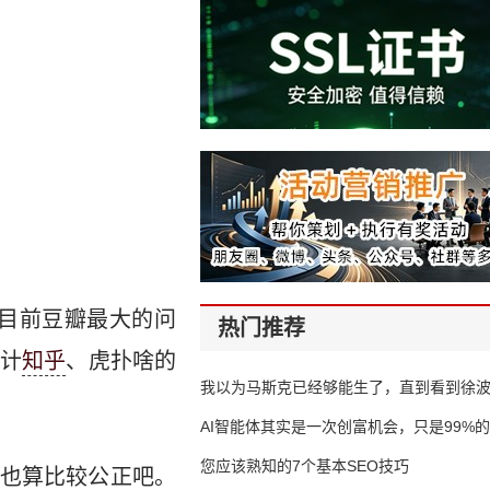
目前豆瓣最大的问
热门推荐
计
知乎
、虎扑啥的
我以为马斯克已经够能生了，直到看到徐
AI智能体其实是一次创富机会，只是99%
错过了
您应该熟知的7个基本SEO技巧
也算比较公正吧。