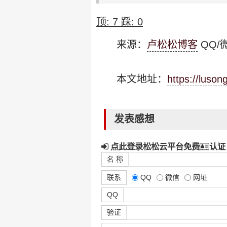
顶:
7
踩:
0
来源：
卢松松博客
QQ/微
本文地址：
https://luso
发表感想
点此登录松松云平台免费
认证
名 称
联系
QQ
微信
网址
QQ
验证