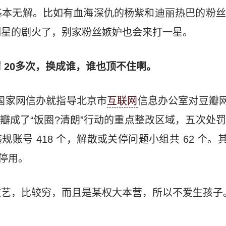
基本无解。比如有血海深仇的杨紫和迪丽热巴的粉丝
明星的剧火了，别家粉丝嫉妒也会来打一星。
 20多次，换成谁，谁也顶不住啊。
 月，国家网信办就指导北京市
互联网
信息办公室对豆瓣网
，豆瓣成了“饭圈?清朗”行动的重点整改区域，五次处
违规账号 418 个，解散或关停问题小组共 62 个。
遭停用。
文艺，比较穷，而且是某权大本营，所以不爱生孩子