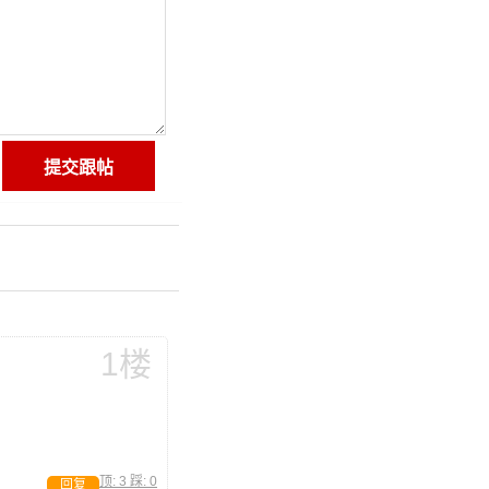
1楼
顶:
3
踩:
0
回复