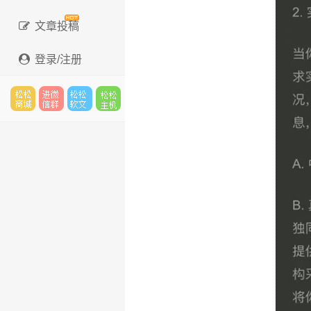
文章投稿
登录/注册
松松
进微
松松
松松
云市
信群
软文
云主
场
机