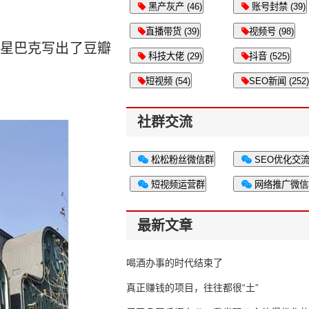
黑产灰产 (46)
账号封禁 (39)
直播带货 (39)
视频号 (98)
星巴克写出了豆瓣
科技大佬 (29)
抖音 (525)
短视频 (54)
SEO新闻 (252)
社群交流
松松粉丝微信群
SEO优化交
短视频运营群
网络推广微信
最新文章
喝酒办事的时代结束了
真正赚钱的项目，往往都很“土”