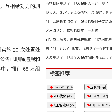
西祠胡同复活了，但发帖的人已经不见了
，互相给对方的剧
我天天用GLM，还经常被它气到爆炸，但它
16万亿
阿里云解析要收费了！站长的好日子要结
客户原话：卢松松的脚本，一遍过！
钉钉员工喊累，副总裁也喊累：问题可能
了
看了阿里7.5万字长文，我看到了一个时代
实施 20 次处置处
天涯复活了，但那个发帖改命的时代结束
罚公告已删除违规和
其中，拥有 68 万组
标签推荐
ChatGPT (13)
互联网八卦
。
SEO优化 (453)
IT公司 (347)
人工智能AI (22)
IT职场 (1074)