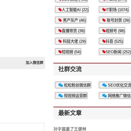
人工智能AI (22)
IT职场 (1074)
黑产灰产 (46)
账号封禁 (39)
直播带货 (39)
视频号 (98)
科技大佬 (29)
抖音 (525)
短视频 (54)
SEO新闻 (252)
加入微信群
社群交流
松松粉丝微信群
SEO优化交
短视频运营群
网络推广微信
最新文章
孙宇晨赢了王健林