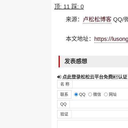
顶:
11
踩:
0
来源：
卢松松博客
QQ/微
本文地址：
https://luso
发表感想
点此登录松松云平台免费
认证
名 称
联系
QQ
微信
网址
QQ
验证