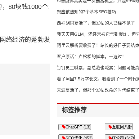
AI智能体其实是一次创富机会，只是99%
0块钱1000个;
错过了
您应该熟知的7个基本SEO技巧
。
西祠胡同复活了，但发帖的人已经不见了
我天天用GLM，还经常被它气到爆炸，但它
了网络经济的蓬勃发
16万亿
阿里云解析要收费了！站长的好日子要结
客户原话：卢松松的脚本，一遍过！
钉钉员工喊累，副总裁也喊累：问题可能
了
看了阿里7.5万字长文，我看到了一个时代
天涯复活了，但那个发帖改命的时代结束
标签推荐
ChatGPT (13)
互联网八卦
SEO优化 (453)
IT公司 (347)