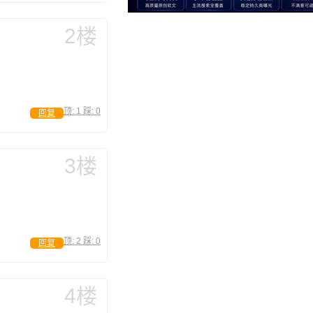
2楼
顶:
1
踩:
0
回复
3楼
顶:
2
踩:
0
回复
4楼