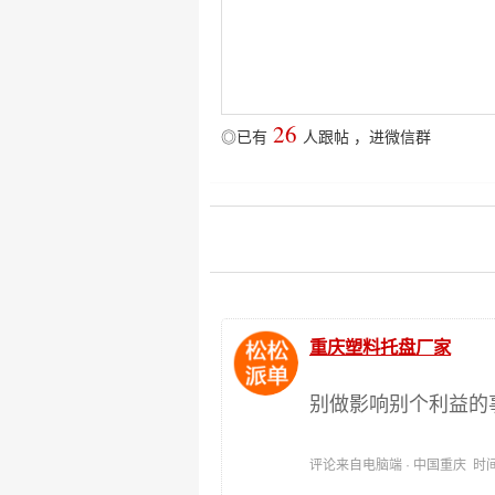
26
◎已有
人跟帖
，
进微信群
重庆塑料托盘厂家
别做影响别个利益的
评论来自电脑端 · 中国重庆 时间:202