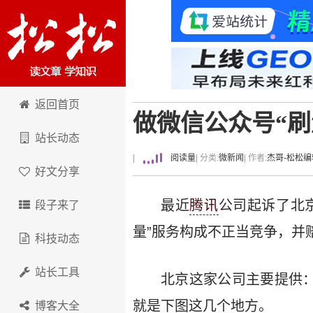
卢松松博客
返回首页
做微信公众号“刷
站长动态
|
阅读量
| 分类:
微新闻
| 作者:
杰哥-松松编
好文分享
最近
腾讯
公司起诉了北
段子来了
量”服务构成不正当竞争，并赔
科技动态
站长工具
北京这家公司主要提供
就是下图这几个地方。
博客大全