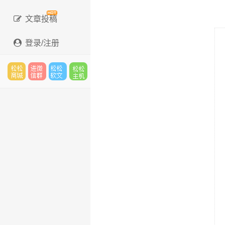
文章投稿
登录/注册
松松
进微
松松
松松
云市
信群
软文
云主
场
机