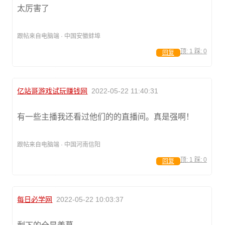
太厉害了
跟帖来自电脑端 · 中国安徽蚌埠
顶:
1
踩:
0
回复
亿站哥游戏试玩赚钱网
2022-05-22 11:40:31
有一些主播我还看过他们的的直播间。真是强啊！
跟帖来自电脑端 · 中国河南信阳
顶:
1
踩:
0
回复
每日必学网
2022-05-22 10:03:37