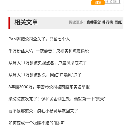
顶:
0
踩:
1
回复
相关文章
阅读更多：
直播带货
排行榜
网红
Papi酱把公司全关了，只留七个人
千万粉丝大V，一夜静音！央视实锤陈震偷税
从月入11万到被央视点名，户晨风彻底凉了
从月入11万到被封杀，网红“户晨风”凉了
3年赚3000万，李雪琴公司被前股东实名举报
柴怼怼这次完了！保护民企刚生效，他就第一个“祭天”
要不是邢道荣，疯狂小杨哥早就回来了
如何变成一个稳赚不赔的“股神”