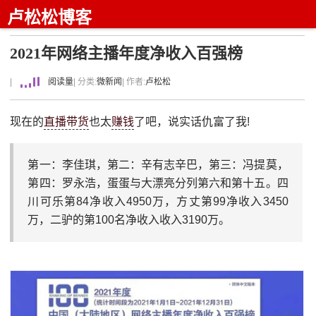
卢松松博客
2021年网络主播年度净收入百强榜
|
阅读量
| 分类:
微新闻
| 作者:
卢松松
现在的
直播带货
也太
赚钱
了吧，说实话仇富了我!
第一：李佳琪，第二：辛有志辛巴，第三：冯提莫，
第四：罗永浩，蛋蛋与大漂亮分列第六和第十五。四
川可乐第84净收入4950万，方丈第99净收入3450
万，二驴的第100名净收入收入3190万。