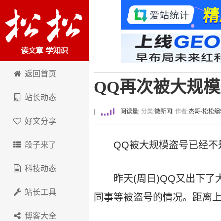
卢松松博客
返回首页
QQ再次被大规
站长动态
|
阅读量
| 分类:
微新闻
| 作者:
杰哥-松松编
好文分享
QQ被大规模盗号已经不
段子来了
科技动态
昨天(周日)QQ又出下
站长工具
同事等被盗号的情况。距离
博客大全