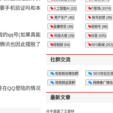
需要手机验证吗和本
人工智能AI (22)
IT职场 (1074)
黑产灰产 (46)
账号封禁 (39)
直播带货 (39)
视频号 (98)
的qq号(如果真能
科技大佬 (29)
抖音 (525)
。腾讯也因此摆脱了
短视频 (54)
SEO新闻 (252)
社群交流
松松粉丝微信群
SEO优化交
短视频运营群
网络推广微信
要在QQ登陆的情况
最新文章
孙宇晨赢了王健林