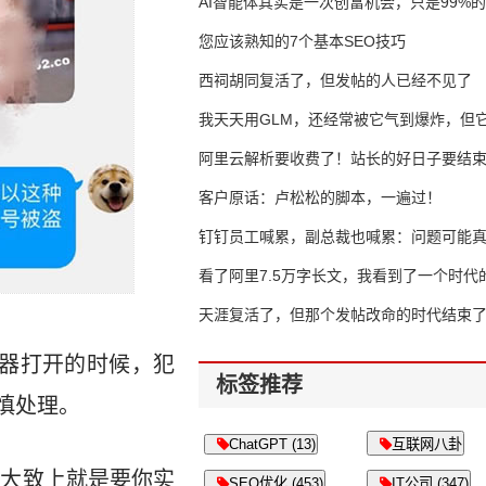
AI智能体其实是一次创富机会，只是99%
错过了
您应该熟知的7个基本SEO技巧
西祠胡同复活了，但发帖的人已经不见了
我天天用GLM，还经常被它气到爆炸，但它
16万亿
阿里云解析要收费了！站长的好日子要结
客户原话：卢松松的脚本，一遍过！
钉钉员工喊累，副总裁也喊累：问题可能
了
看了阿里7.5万字长文，我看到了一个时代
天涯复活了，但那个发帖改命的时代结束
器打开的时候，犯
标签推荐
慎处理。
ChatGPT (13)
互联网八卦
程大致上就是要你实
SEO优化 (453)
IT公司 (347)