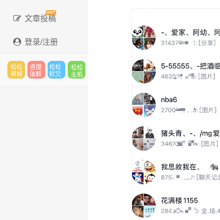
文章投稿
登录/注册
松松
进微
松松
松松
云市
信群
软文
云主
场
机