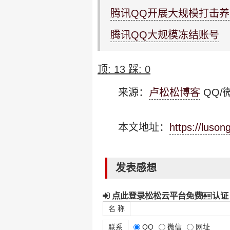
腾讯QQ开展大规模打击
腾讯QQ大规模冻结账号
顶:
13
踩:
0
来源：
卢松松博客
QQ/微
本文地址：
https://luso
发表感想
点此登录松松云平台免费
认证
名 称
联系
QQ
微信
网址