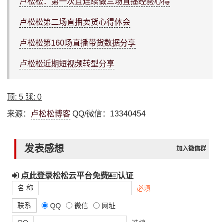
卢松松：第一次且连续做三场直播经验心得
卢松松第二场直播卖货心得体会
卢松松第160场直播带货数据分享
卢松松近期短视频转型分享
顶:
5
踩:
0
来源：
卢松松博客
QQ/微信：13340454
发表感想
加入微信群
点此登录松松云平台免费
认证
名 称
必填
联系
QQ
微信
网址