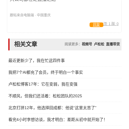
跟帖来自电脑端 · 中国重庆
顶:
1
踩:
0
回复
相关文章
阅读更多：
视频号
卢松松
直播带货
最近更新少了，我在忙这四件事
我把7个AI都充了会员，终于明白一个事实
卢松松博客17年：它在变弱，我在变强
不顺风，但我们还活着：松松团队的2025
北京打拼12年，他选择回成都：他说“这里太苦了”
看完4小时李想访谈，我才明白：差距从初中就开始了！