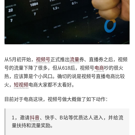
从5月初开始，
视频号
正式推出
流量
券、直播券之后，视频
号的流量下降了很多，但从618后，视频号
电商
吵的很火
热，应该算是个小风口。确切的说是视频号直播电商比较
火，
短视频
电商大家都不太看好。
目前对于电商这块，视频号做大概做了如下动作：
1，邀请
抖音
、快手、B站等优质达人进入，并给流
量扶持和流量奖励。