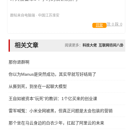
跟帖来自电脑端 · 中国江苏淮安
顶:
0
踩:
0
回复
相关文章
阅读更多：
科技大佬
互联网坊间八卦
那你退群啊
你以为Manus是突然成功，其实早就写好结局了
从撕到死，到坐在一起聊大模型
王自如被资本“玩死”的教训：1个亿买来的创业课
雷军喊冤：小米全网被黑，但真正问题是太会包装的营销
那个坐在马云身边的白衣少年，扛起了阿里云的未来