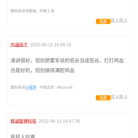
跟帖来自电脑端 · 中国上海
顶:
0
踩:
0
回复
内涵段子
2022-08-12 15:08:31
演讲很好，但别把雷军说的低谷当成低谷，打打鸡血
也是好的，但别搞得满腔鸡血
跟帖来自
小程序
· 中国北京 · Microsoft
顶:
8
踩:
0
回复
精诚智博科技
2022-08-12 14:57:35
年轻人好难