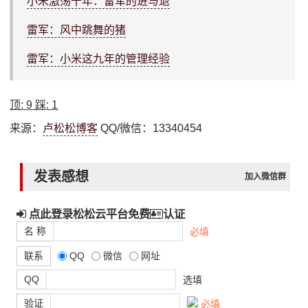
小米激荡十年：雷军的进与退
雷军：风中跳舞的猪
雷军：小米这九年的管理经验
顶:
9
踩:
1
来源：
卢松松博客
QQ/微信：13340454
发表感想
加入微信群
点此登录松松云平台免费
认证
名 称
必填
联系
QQ
微信
网址
QQ
选填
验证
必填