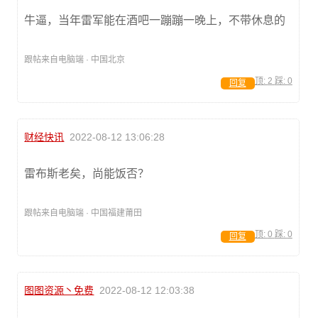
牛逼，当年雷军能在酒吧一蹦蹦一晚上，不带休息的
跟帖来自电脑端 · 中国北京
顶:
2
踩:
0
回复
财经快讯
2022-08-12 13:06:28
雷布斯老矣，尚能饭否？
跟帖来自电脑端 · 中国福建莆田
顶:
0
踩:
0
回复
图图资源丶免费
2022-08-12 12:03:38