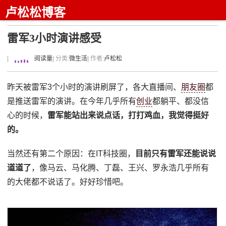
卢松松博客
雷军3小时演讲感受
|
阅读量
| 分类:
微生活
| 作者:
卢松松
昨天被雷军3个小时的演讲刷屏了，各大直播间、
朋友圈
都
是推送雷军的演讲。在今年几乎所有
创业
都躺平、都没信
心的时候，
雷军能站出来说点话，打打鸡血，我觉得挺好
的。
当然还有第二个原因：在IT科技圈，
目前只有雷军还能说说
道道了
，像马云、马化腾、丁磊、王兴、罗永浩几乎所有
的大佬都不说话了。好好珍惜吧。