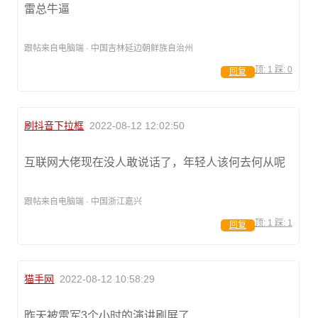
雷总牛逼
跟帖来自电脑端 · 中国吉林延边朝鲜族自治州
顶:
1
踩:
0
回复
刷抖音下拉框
2022-08-12 12:02:50
互联网大佬现在没人敢说话了，年轻人该何去何从呢
跟帖来自电脑端 · 中国浙江嘉兴
顶:
1
踩:
1
回复
猫手网
2022-08-12 10:58:29
昨天被雷军3个小时的演讲刷屏了