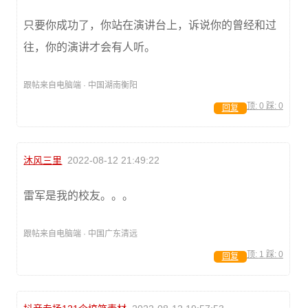
只要你成功了，你站在演讲台上，诉说你的曾经和过
往，你的演讲才会有人听。
跟帖来自电脑端 · 中国湖南衡阳
顶:
0
踩:
0
回复
沐风三里
2022-08-12 21:49:22
雷军是我的校友。。。
跟帖来自电脑端 · 中国广东清远
顶:
1
踩:
0
回复