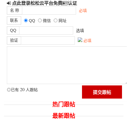
点此登录松松云平台免费
认证
名 称
必填
联系
QQ
微信
网址
QQ
选填
验证
必填
20
◎已有
人跟帖
热门跟帖
最新跟帖