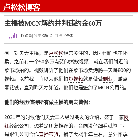
卢松松博客
主播被MCN解约并判违约金60万
|
阅读量
| 分类:
微新闻
| 作者:
卢松松
有一对夫妻主播，是
卢松松
经常关注的，因为他们也在怀
柔，之前有一个50多万点赞的爆款视频，就在我们附近的
菜市场拍的。视频讲诉了他们在菜市场卖烤肠一天赚800的
视频。以前我一直以为他们拍
短视频
就是做做
副业
，赚点
零花钱，直到昨天才知道，他们也是签约了MCN公司的。
他们的经历值得所有做主播的朋友警惕：
2021年的时候他们夫妻二人经过朋友的介绍，签了一家
网
红
经纪公司，想着是朋友推荐的，合同没仔细看就签了。
是跟供公司合作
直播带货
，播了大概半年左右，意外怀孕