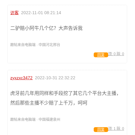
访客
2022-11-01 08:21:14
二驴赔小阿牛几个亿？大声告诉我
跟帖来自电脑端 · 中国河北邢台
顶:
0
踩:
0
回复
zyxzxc3472
2022-10-31 22:32:22
虎牙前几年用同样和手段挖了其它几个平台大主播，
然后那些主播不少赔了上千万，呵呵
跟帖来自电脑端 · 中国福建泉州
顶:
1
踩:
0
回复