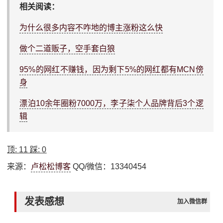
相关阅读：
为什么很多内容不咋地的博主涨粉这么快
做个二道贩子，空手套白狼
95%的网红不赚钱，因为剩下5%的网红都有MCN傍
身
漂泊10余年圈粉7000万，李子柒个人品牌背后3个逻
辑
顶:
11
踩:
0
来源：
卢松松博客
QQ/微信：13340454
发表感想
加入微信群