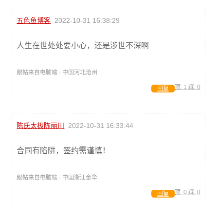
五色鱼博客
2022-10-31 16:38:29
人生在世处处要小心，还是涉世不深啊
跟帖来自电脑端 · 中国河北沧州
顶:
1
踩:
0
回复
陈氏太极陈丽川
2022-10-31 16:33:44
合同有陷阱，签约需谨慎！
跟帖来自电脑端 · 中国浙江金华
顶:
0
踩:
0
回复