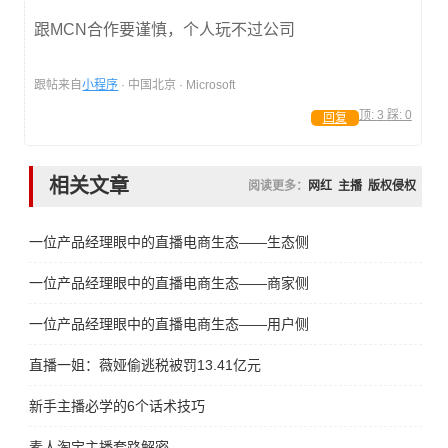
跟MCN合作要谨慎，个人玩不过公司
跟帖来自
小程序
· 中国北京 · Microsoft
顶:
3
踩:
0
回复
相关文章
阅读更多：
网红
主播
版权侵权
一位产品经理眼中的直播电商生态——生态侧
一位产品经理眼中的直播电商生态——商家侧
一位产品经理眼中的直播电商生态——用户侧
直播一姐：薇娅偷逃税被罚13.41亿元
新手主播必学的6个话术技巧
素人淘宝主播套路解密