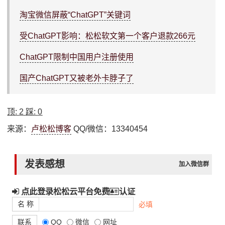
淘宝微信屏蔽“ChatGPT”关键词
受ChatGPT影响：松松软文第一个客户退款266元
ChatGPT限制中国用户注册使用
国产ChatGPT又被老外卡脖子了
顶:
2
踩:
0
来源：
卢松松博客
QQ/微信：13340454
发表感想
加入微信群
点此登录松松云平台免费
认证
名 称
必填
联系
QQ
微信
网址