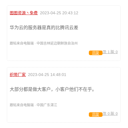
图图资源丶免费
2023-04-25 20:43:12
华为云的服务器是真的比腾讯云差
跟帖来自电脑端 · 中国吉林延边朝鲜族自治州
顶:
1
踩:
0
回复
织带厂家
2023-04-25 14:48:01
大部分都是做大客户，小客户他们不在乎。
跟帖来自电脑端 · 中国广东湛江
顶:
0
踩:
0
回复