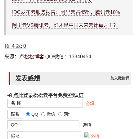
IDC发布云服务报告：阿里云占45%，腾讯云10%
阿里云VS腾讯云，谁才是中国未来云计算之王？
顶:
4
踩:
0
来源：
卢松松博客
QQ/微信：13340454
发表感想
加入微信群
点此登录松松云平台免费
认证
名 称
必填
联系
QQ
微信
网址
QQ
选填
验证
必填