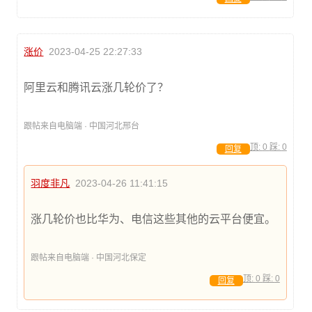
涨价
2023-04-25 22:27:33
阿里云和腾讯云涨几轮价了？
跟帖来自电脑端 · 中国河北邢台
顶:
0
踩:
0
回复
羽度非凡
2023-04-26 11:41:15
涨几轮价也比华为、电信这些其他的云平台便宜。
跟帖来自电脑端 · 中国河北保定
顶:
0
踩:
0
回复