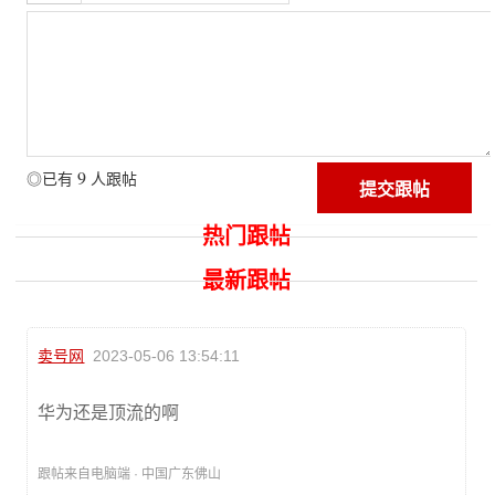
9
◎已有
人跟帖
热门跟帖
最新跟帖
卖号网
2023-05-06 13:54:11
华为还是顶流的啊
跟帖来自电脑端 · 中国广东佛山