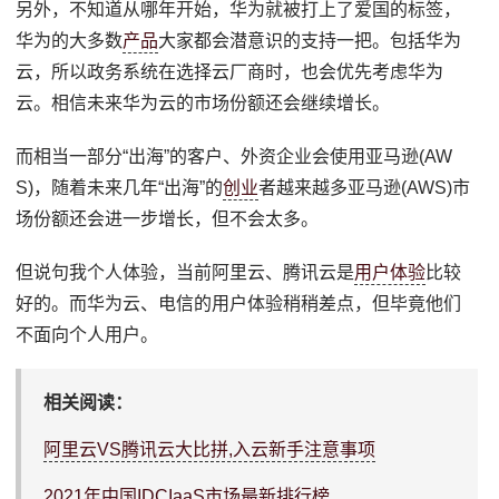
另外，不知道从哪年开始，华为就被打上了爱国的标签，
华为的大多数
产品
大家都会潜意识的支持一把。包括华为
云，所以政务系统在选择云厂商时，也会优先考虑华为
云。相信未来华为云的市场份额还会继续增长。
而相当一部分“出海”的客户、外资企业会使用亚马逊(AW
S)，随着未来几年“出海”的
创业
者越来越多亚马逊(AWS)市
场份额还会进一步增长，但不会太多。
但说句我个人体验，当前阿里云、腾讯云是
用户体验
比较
好的。而华为云、电信的用户体验稍稍差点，但毕竟他们
不面向个人用户。
相关阅读：
阿里云VS腾讯云大比拼,入云新手注意事项
2021年中国IDCIaaS市场最新排行榜