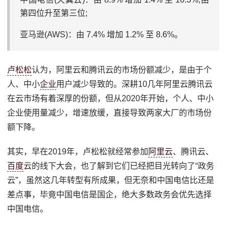
第四位升至第三位;
亚马逊(AWS)：由 7.4% 增加 1.2% 至 8.6%。
卢松松
认为，阿里云和腾讯云的市场份额减少，是由于个
人、中小
企业
用户减少导致的。深耕10几年阿里云腾讯云
在云市场有着深厚的份额，但从2020年开始，个人、中小
企业使用量减少，增速放缓，直接导致两家大厂的市场份
额下降。
其实，早在2019年，卢松松就经常参加
阿里云
、腾讯云、
百度
云的线下大会，也了解到它们已经把目光转向了“政务
云”，虽然这几年转型有所成果，但无奈和中国电信比还是
差点事，毕竟中国电信是国企，绝大多数政务会优先选择
中国电信。