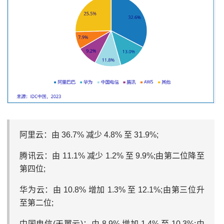
阿里云：由 36.7% 减少 4.8% 至 31.9%;
腾讯云：由 11.1% 减少 1.2% 至 9.9%;由第二位降至
第四位;
华为云：由 10.8% 增加 1.3% 至 12.1%;由第三位升
至第二位;
中国电信(天翼云)：由 8.9% 增加 1.4% 至 10.3%;由