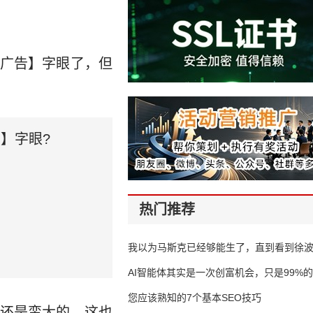
广告】字眼了，但
】字眼?
热门推荐
我以为马斯克已经够能生了，直到看到徐
AI智能体其实是一次创富机会，只是99%
错过了
您应该熟知的7个基本SEO技巧
还是蛮大的，这也