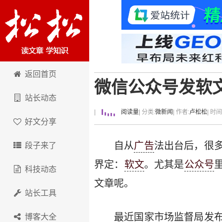
卢松松博客
返回首页
微信公众号发软文
站长动态
|
阅读量
| 分类:
微新闻
| 作者:
卢松松
| 时
好文分享
自从
广告
法出台后，很
段子来了
界定：
软文
。尤其是
公众号
科技动态
文章呢。
站长工具
最近国家市场监督局发
博客大全