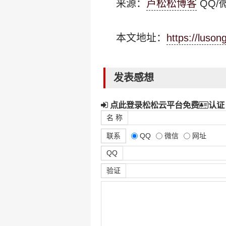
来源：
卢松松博客
QQ/微
本文地址：
https://luso
发表感想
点此登录松松云平台免费
认证
名 称
联系
QQ
微信
网址
QQ
验证