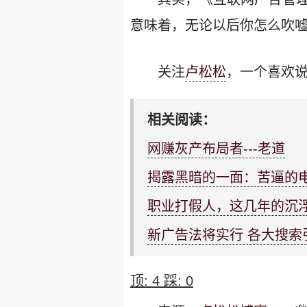
意味着，无论以后你怎么吹
关注
卢松松
，一个喜欢说
相关阅读：
网赚灰产布局者---老道
揭露黑暗的一面：苦逼的
职业打假人，这几年的沉
新广告法将实行 各大搜
顶:
4
踩:
0