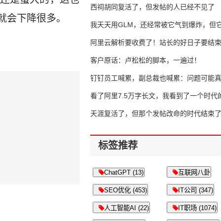
西祠胡同复活了，但发帖的人已经不见了
就会下降很多。
我天天用GLM，还经常被它气到爆炸，但它
16万亿
阿里云解析要收费了！站长的好日子要结
客户原话：卢松松的脚本，一遍过！
钉钉员工喊累，副总裁也喊累：问题可能
了
看了阿里7.5万字长文，我看到了一个时代
天涯复活了，但那个发帖改命的时代结束
标签推荐
ChatGPT (13)
互联网八卦
SEO优化 (453)
IT公司 (347)
人工智能AI (22)
IT职场 (1074)