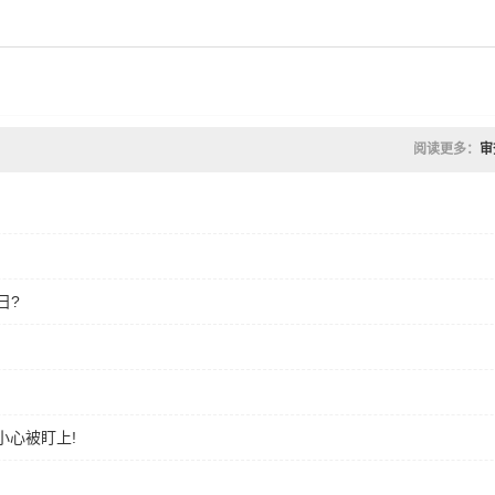
阅读更多：
审
日?
小心被盯上!