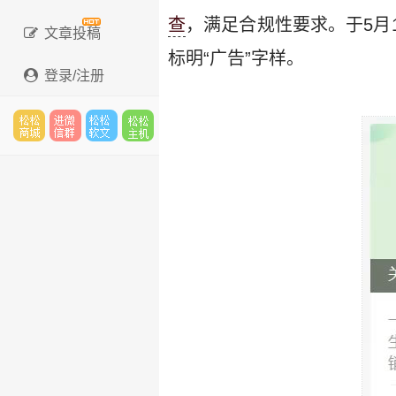
查
，满足合规性要求。于5月
文章投稿
标明“广告”字样。
登录/注册
松松
进微
松松
松松
云市
信群
软文
云主
场
机