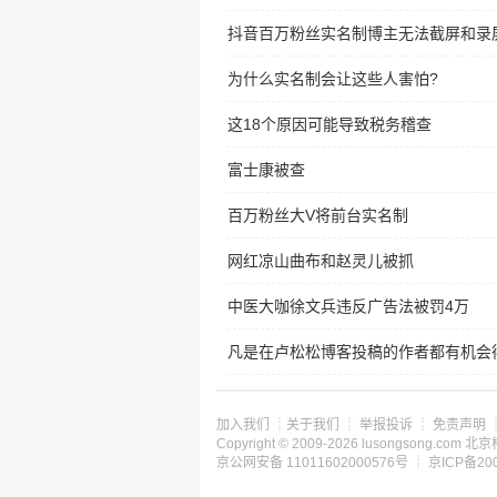
抖音百万粉丝实名制博主无法截屏和录
为什么实名制会让这些人害怕?
这18个原因可能导致税务稽查
富士康被查
百万粉丝大V将前台实名制
网红凉山曲布和赵灵儿被抓
中医大咖徐文兵违反广告法被罚4万
凡是在卢松松博客投稿的作者都有机会得
加入我们
┊
关于我们
┊
举报投诉
┊
免责声明
Copyright © 2009-2026 lusongsong.c
京公网安备 11011602000576号 ┊
京ICP备200