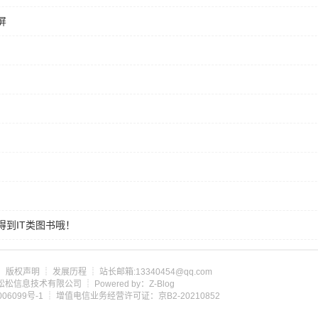
屏
到IT类图书哦！
┊
版权声明
┊
发展历程
┊ 站长邮箱:13340454@qq.com
om 北京松松信息技术有限公司 ┊ Powered by：Z-Blog
06099号-1
┊ 增值电信业务经营许可证：京B2-20210852