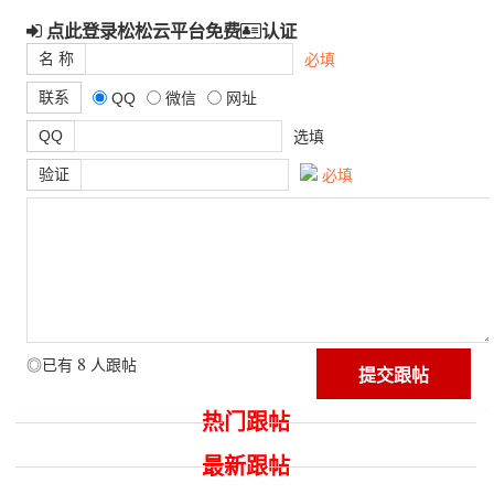
点此登录松松云平台免费
认证
名 称
必填
联系
QQ
微信
网址
QQ
选填
验证
必填
8
◎已有
人跟帖
热门跟帖
最新跟帖