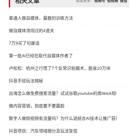
相关文章
阅读更多：
视频号
短视频
微信
普通人做自媒体，最狠的训练方法
做自媒体须闯过的4道关
7万9买了句废话
第一批AI已经在取代自媒体作者了
卢松松：杭州之行悟了7个反常识拍摄术，能省10万块
抖音手绘玩法揭秘
出海怎么做免费搜索流量？试试谷歌youtube的类tiktok短视频平台sho
做内容营销，到底要不要露脸
数字人做短视频有流量吗？为什么说结合AI技术让推广获客转化更
抖音项目：汽车领域细分及玩法变现