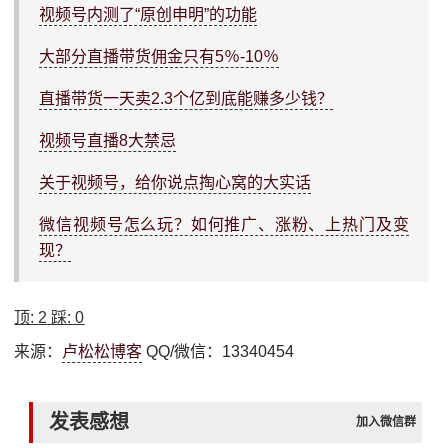
视频号内测了“原创申明”的功能
大部分直播带货佣金只有5％-10％
直播带货一天卖2.3个亿到底能赚多少钱？
视频号直播8大禁忌
关于视频号，给你说点掏心窝的大实话
微信视频号怎么玩？如何推广、涨粉、上热门及变
现？
顶:
2
踩:
0
来源：
卢松松博客
QQ/微信：13340454
发表感想
加入微信群