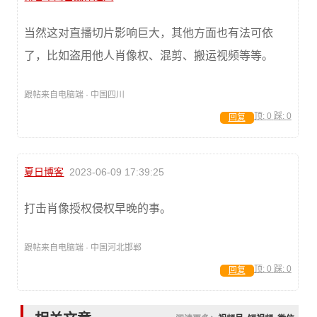
当然这对直播切片影响巨大，其他方面也有法可依
了，比如盗用他人肖像权、混剪、搬运视频等等。
跟帖来自电脑端 · 中国四川
顶:
0
踩:
0
回复
夏日博客
2023-06-09 17:39:25
打击肖像授权侵权早晚的事。
跟帖来自电脑端 · 中国河北邯郸
顶:
0
踩:
0
回复