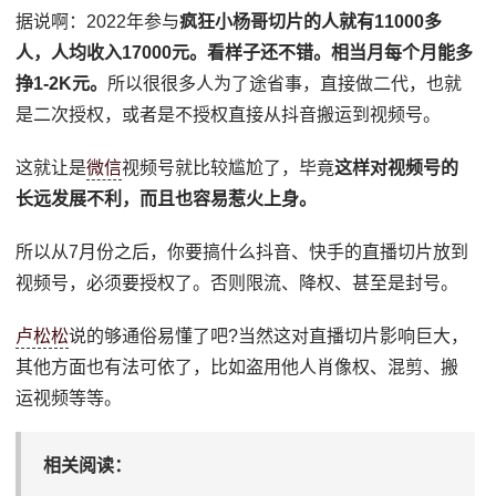
据说啊：2022年参与
疯狂小杨哥切片的人就有11000多
人，人均收入17000元。看样子还不错。相当月每个月能多
挣1-2K元。
所以很很多人为了途省事，直接做二代，也就
是二次授权，或者是不授权直接从抖音搬运到视频号。
这就让是
微信
视频号就比较尴尬了，毕竟
这样对视频号的
长远发展不利，而且也容易惹火上身。
所以从7月份之后，你要搞什么抖音、快手的直播切片放到
视频号，必须要授权了。否则限流、降权、甚至是封号。
卢松松
说的够通俗易懂了吧?当然这对直播切片影响巨大，
其他方面也有法可依了，比如盗用他人肖像权、混剪、搬
运视频等等。
相关阅读：