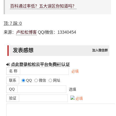
百科通过率低？五大误区你知道吗？
顶:
7
踩:
0
来源：
卢松松博客
QQ/微信：13340454
发表感想
加入微信群
点此登录松松云平台免费
认证
名 称
必填
联系
QQ
微信
网址
QQ
选填
验证
必填