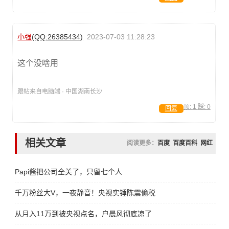
小强
(QQ:26385434)
2023-07-03 11:28:23
这个没啥用
跟帖来自电脑端 · 中国湖南长沙
顶:
1
踩:
0
回复
相关文章
阅读更多：
百度
百度百科
网红
Papi酱把公司全关了，只留七个人
千万粉丝大V，一夜静音！央视实锤陈震偷税
从月入11万到被央视点名，户晨风彻底凉了