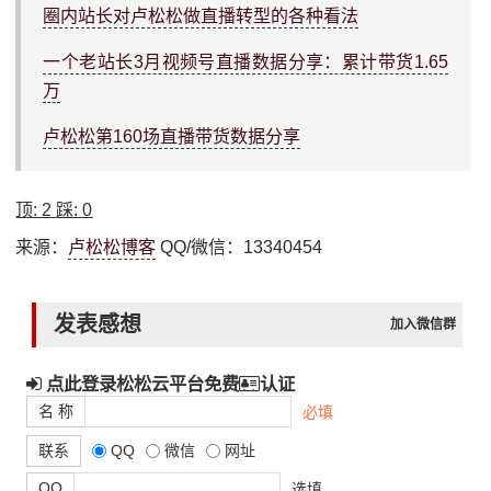
圈内站长对卢松松做直播转型的各种看法
一个老站长3月视频号直播数据分享：累计带货1.65
万
卢松松第160场直播带货数据分享
顶:
2
踩:
0
来源：
卢松松博客
QQ/微信：13340454
发表感想
加入微信群
点此登录松松云平台免费
认证
名 称
必填
联系
QQ
微信
网址
QQ
选填