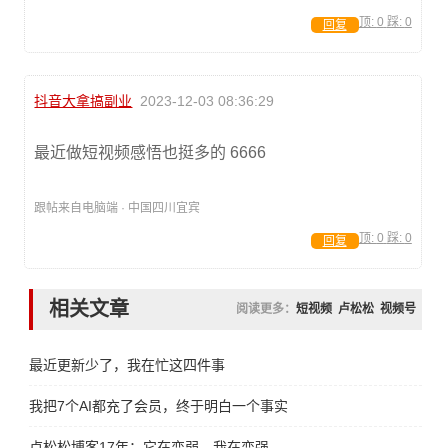
顶:
0
踩:
0
回复
抖音大拿搞副业
2023-12-03 08:36:29
最近做短视频感悟也挺多的 6666
跟帖来自电脑端 · 中国四川宜宾
顶:
0
踩:
0
回复
相关文章
阅读更多：
短视频
卢松松
视频号
最近更新少了，我在忙这四件事
我把7个AI都充了会员，终于明白一个事实
卢松松博客17年：它在变弱，我在变强