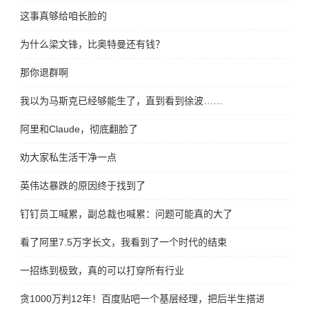
这事真够给咱长脸的
为什么梁文锋，比奥特曼还有钱？
那你退群啊
我以为马斯克已经够能生了，直到看到徐波……
阿里和Claude，彻底翻脸了
劝大家私生活干净一点
英伟达暴跌的原因终于找到了
钉钉员工喊累，副总裁也喊累：问题可能真的大了
看了阿里7.5万字长文，我看到了一个时代的结束
一招练到极致，真的可以打穿所有行业
贪1000万判12年！百度贴吧一个基层经理，把后半生搭进去了