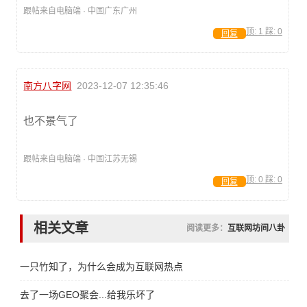
跟帖来自电脑端 · 中国广东广州
顶:
1
踩:
0
回复
南方八字网
2023-12-07 12:35:46
也不景气了
跟帖来自电脑端 · 中国江苏无锡
顶:
0
踩:
0
回复
相关文章
阅读更多：
互联网坊间八卦
一只竹知了，为什么会成为互联网热点
去了一场GEO聚会...给我乐坏了