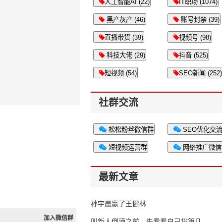
人工智能AI (22)
IT职场 (1074)
黑产灰产 (46)
账号封禁 (39)
直播带货 (39)
视频号 (98)
科技大佬 (29)
抖音 (525)
短视频 (54)
SEO新闻 (252)
社群交流
松松粉丝微信群
SEO优化交
短视频运营群
网络推广微信
最新文章
孙宇晨赢了王健林
加入微信群
叫新人倒酒之前，先看看自己排第几