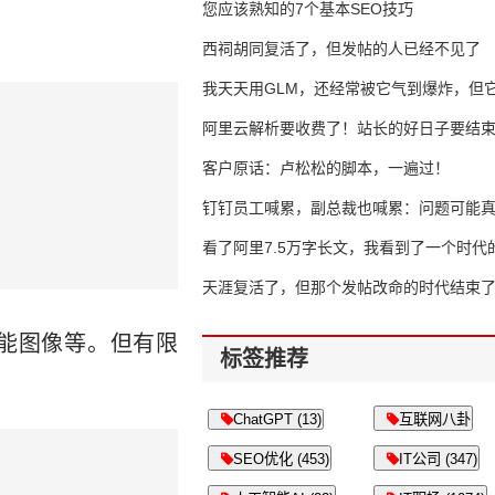
错过了
您应该熟知的7个基本SEO技巧
西祠胡同复活了，但发帖的人已经不见了
我天天用GLM，还经常被它气到爆炸，但它
16万亿
阿里云解析要收费了！站长的好日子要结
客户原话：卢松松的脚本，一遍过！
钉钉员工喊累，副总裁也喊累：问题可能
了
看了阿里7.5万字长文，我看到了一个时代
天涯复活了，但那个发帖改命的时代结束
智能图像等。但有限
标签推荐
ChatGPT (13)
互联网八卦
SEO优化 (453)
IT公司 (347)