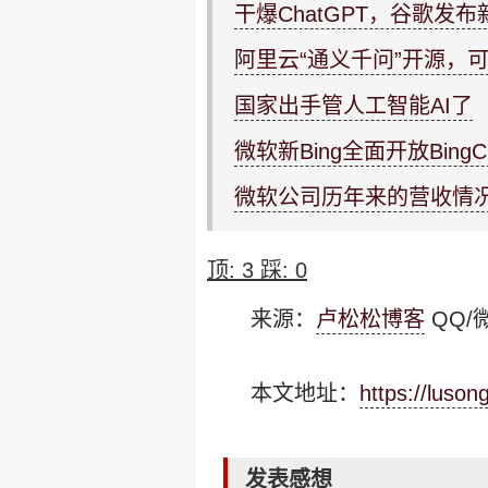
干爆ChatGPT，谷歌发布新
阿里云“通义千问”开源，
国家出手管人工智能AI了
微软新Bing全面开放BingCh
微软公司历年来的营收情
顶:
3
踩:
0
来源：
卢松松博客
QQ/微
本文地址：
https://luso
发表感想