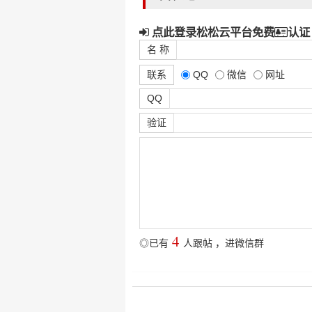
点此登录松松云平台免费
认证
名 称
联系
QQ
微信
网址
QQ
验证
4
◎已有
人跟帖
，
进微信群