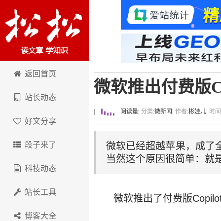
卢松松博客
返回首页
微软推出付费版Cop
站长动态
|
阅读量
| 分类:
微新闻
| 作者:
彬娃儿
| 时
好文分享
段子来了
微软已经超越苹果，成了
当然这个原因很简单：就是微
科技动态
站长工具
微软推出了付费版Copi
博客大全