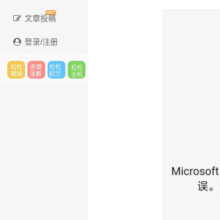
文章投稿
登录/注册
松松
进微
松松
松松
云市
信群
软文
云主
场
机