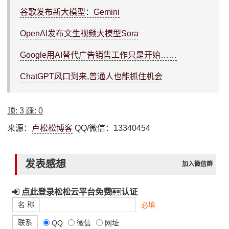
谷歌发布新大模型：Gemini
OpenAI发布文生视频大模型Sora
Google用AI替代广告销售工作只是开始……
ChatGPT风口到来,普通人也能抓住机会
顶:
3
踩:
0
来源：
卢松松博客
QQ/微信：13340454
发表感想
加入微信群
点此登录松松云平台免费
认证
名 称
必填
联系
QQ
微信
网址