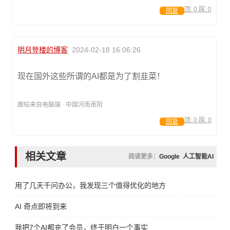
顶:
0
踩:
0
回复
明月登楼的博客
2024-02-18 16:06:26
现在国外这些所谓的AI都是为了割韭菜！
跟帖来自电脑端 · 中国河南南阳
顶:
0
踩:
0
回复
相关文章
阅读更多：
Google
人工智能AI
用了几天千问办公，我发现三个值得优化的地方
AI 奇点即将到来
我把7个AI都充了会员，终于明白一个事实