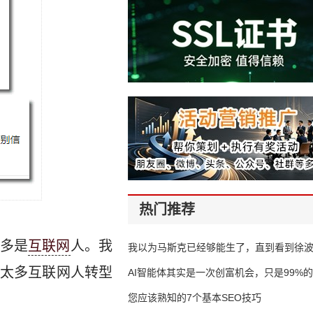
热门推荐
多是
互联网
人。我
我以为马斯克已经够能生了，直到看到徐
太多互联网人转型
AI智能体其实是一次创富机会，只是99%
错过了
您应该熟知的7个基本SEO技巧