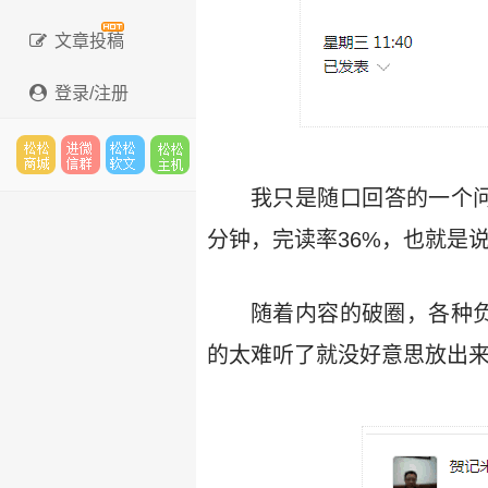
文章投稿
登录/注册
松松
进微
松松
松松
我只是随口回答的一个问
分钟，完读率36%，也就是
云市
信群
软文
云主
随着内容的破圈，各种
的太难听了就没好意思放出
场
机