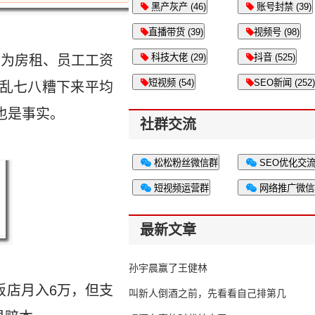
黑产灰产 (46)
账号封禁 (39)
直播带货 (39)
视频号 (98)
科技大佬 (29)
抖音 (525)
因为房租、员工工资
短视频 (54)
SEO新闻 (252)
费乱七八糟下来平均
也是事实。
社群交流
松松粉丝微信群
SEO优化交
短视频运营群
网络推广微信
最新文章
孙宇晨赢了王健林
饭店月入6万，但支
叫新人倒酒之前，先看看自己排第几