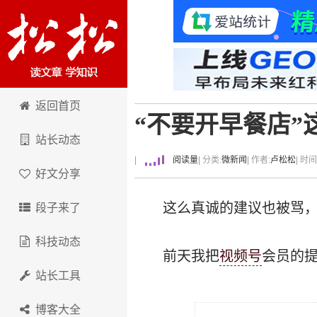
卢松松博客
返回首页
“不要开早餐店
站长动态
|
阅读量
| 分类:
微新闻
| 作者:
卢松松
| 时
好文分享
这么真诚的建议也被骂，
段子来了
科技动态
前天我把
视频号
会员的
站长工具
博客大全