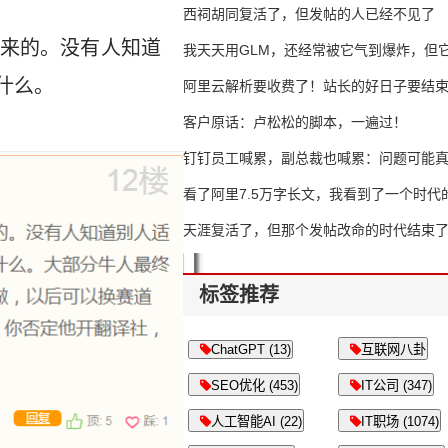
西祠胡同复活了，但发帖的人已经不见了
来的。没有人知道
我天天用GLM，还经常被它气到爆炸，但它
什么。
16万亿
阿里云解析要收费了！站长的好日子要结
客户原话：卢松松的脚本，一遍过！
钉钉员工喊累，副总裁也喊累：问题可能
了
看了阿里7.5万字长文，我看到了一个时代
天涯复活了，但那个发帖改命的时代结束
标签推荐
ChatGPT (13)
互联网八卦
SEO优化 (453)
IT公司 (347)
人工智能AI (22)
IT职场 (1074)